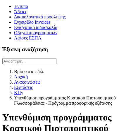
Έντυπα
Άδειες
Δικαιολογητικά πρόσληψης
Εγχειρίδιο Invoices
Ενισχυτική διδασκαλία
Οδηγοί προγραμμάτων
Αφίσες ΕΣΠΑ
Έξυπνη αναζήτηση
Βρίσκεστε εδώ:
Αρχική
Ανακοινώσεις
Εξετάσεις
ΚΠγ
Υπενθύμιση προγράμματος Κρατικού Πιστοποιητικού
Γλωσσομάθειας - Πρόγραμμα προφορικής εξέτασης
Υπενθύμιση προγράμματος
Κρατικού Πιστοποιητικού