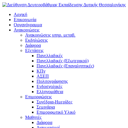
Αρχική
Επικοινωνία
Οργανόγραμμα
Ανακοινώσεις
Ανακοινώσεις υπηρ. μεταβ.
Εκδηλώσεις
Διάφορα
Εξετάσεις
Πανελλαδικές
Πανελλαδικές (Εξωτερικού)
Πανελλαδικές (Επαναληπτικές)
ΚΠγ
ΑΣΕΠ
Πολιτογράφησης
Ενδοσχολικές
Ελληνομάθεια
Επιμορφώσεις
Συνέδρια-Ημερίδες
Σεμινάρια
Επιμορφωτικό Υλικό
Μαθητές
Διάφορα
Διαγωνισμοί