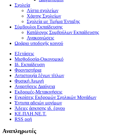
Σχολεία
Λίστα σχολείων
Χάρτης Σχολείων
Σχολεία με Τμήμα Ένταξης
Σύμβουλοι Εκπαίδευσης
Κατάλογος Συμβούλων Εκπαίδευσης
Ανακοινώσεις
Ωράριο υποδοχής κοινού
Εξετάσεις
Μισθοδοσία-Οικονομικό
Ιδ. Εκπαίδευση
Φροντιστήρια
Αντιστοιχία ξένων τίτλων
Φυσική Αγωγή
Αναρτήσεις Διαύγεια
Εκδρομές-Μετακινήσεις
Εγκρίσεις Εκδρομών Σχολικών Μονάδων
Έντυπα αδειών μονίμων
Άδειες άσκησης ιδ. έργου
ΚΕ.ΠΛΗ.ΝΕ.Τ.
RSS ροή
Αναπληρωτές