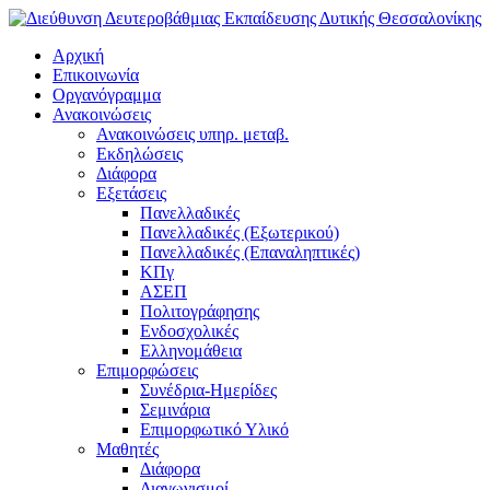
Αρχική
Επικοινωνία
Οργανόγραμμα
Ανακοινώσεις
Ανακοινώσεις υπηρ. μεταβ.
Εκδηλώσεις
Διάφορα
Εξετάσεις
Πανελλαδικές
Πανελλαδικές (Εξωτερικού)
Πανελλαδικές (Επαναληπτικές)
ΚΠγ
ΑΣΕΠ
Πολιτογράφησης
Ενδοσχολικές
Ελληνομάθεια
Επιμορφώσεις
Συνέδρια-Ημερίδες
Σεμινάρια
Επιμορφωτικό Υλικό
Μαθητές
Διάφορα
Διαγωνισμοί