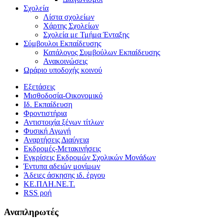
Σχολεία
Λίστα σχολείων
Χάρτης Σχολείων
Σχολεία με Τμήμα Ένταξης
Σύμβουλοι Εκπαίδευσης
Κατάλογος Συμβούλων Εκπαίδευσης
Ανακοινώσεις
Ωράριο υποδοχής κοινού
Εξετάσεις
Μισθοδοσία-Οικονομικό
Ιδ. Εκπαίδευση
Φροντιστήρια
Αντιστοιχία ξένων τίτλων
Φυσική Αγωγή
Αναρτήσεις Διαύγεια
Εκδρομές-Μετακινήσεις
Εγκρίσεις Εκδρομών Σχολικών Μονάδων
Έντυπα αδειών μονίμων
Άδειες άσκησης ιδ. έργου
ΚΕ.ΠΛΗ.ΝΕ.Τ.
RSS ροή
Αναπληρωτές