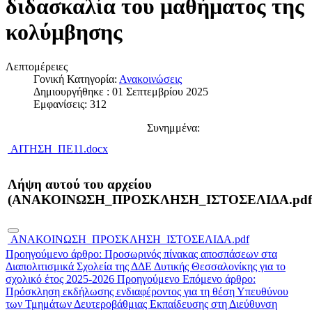
διδασκαλία του μαθήματος της
κολύμβησης
Λεπτομέρειες
Γονική Κατηγορία:
Ανακοινώσεις
Δημιουργήθηκε : 01 Σεπτεμβρίου 2025
Εμφανίσεις: 312
Συνημμένα:
ΑΙΤΗΣΗ_ΠΕ11.docx
Λήψη αυτού του αρχείου
(ΑΝΑΚΟΙΝΩΣΗ_ΠΡΟΣΚΛΗΣΗ_ΙΣΤΟΣΕΛΙΔΑ.pdf
ΑΝΑΚΟΙΝΩΣΗ_ΠΡΟΣΚΛΗΣΗ_ΙΣΤΟΣΕΛΙΔΑ.pdf
Προηγούμενο άρθρο: Προσωρινός πίνακας αποσπάσεων στα
Διαπολιτισμικά Σχολεία της ΔΔΕ Δυτικής Θεσσαλονίκης για το
σχολικό έτος 2025-2026
Προηγούμενο
Επόμενο άρθρο:
Πρόσκληση εκδήλωσης ενδιαφέροντος για τη θέση Υπευθύνου
των Τμημάτων Δευτεροβάθμιας Εκπαίδευσης στη Διεύθυνση