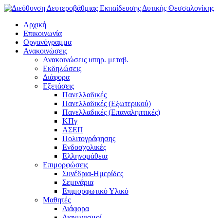
Αρχική
Επικοινωνία
Οργανόγραμμα
Ανακοινώσεις
Ανακοινώσεις υπηρ. μεταβ.
Εκδηλώσεις
Διάφορα
Εξετάσεις
Πανελλαδικές
Πανελλαδικές (Εξωτερικού)
Πανελλαδικές (Επαναληπτικές)
ΚΠγ
ΑΣΕΠ
Πολιτογράφησης
Ενδοσχολικές
Ελληνομάθεια
Επιμορφώσεις
Συνέδρια-Ημερίδες
Σεμινάρια
Επιμορφωτικό Υλικό
Μαθητές
Διάφορα
Διαγωνισμοί