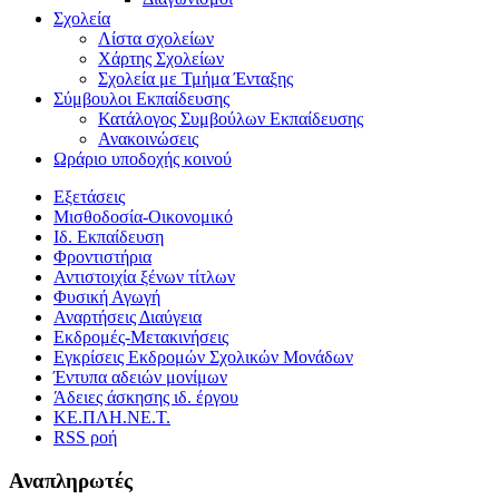
Σχολεία
Λίστα σχολείων
Χάρτης Σχολείων
Σχολεία με Τμήμα Ένταξης
Σύμβουλοι Εκπαίδευσης
Κατάλογος Συμβούλων Εκπαίδευσης
Ανακοινώσεις
Ωράριο υποδοχής κοινού
Εξετάσεις
Μισθοδοσία-Οικονομικό
Ιδ. Εκπαίδευση
Φροντιστήρια
Αντιστοιχία ξένων τίτλων
Φυσική Αγωγή
Αναρτήσεις Διαύγεια
Εκδρομές-Μετακινήσεις
Εγκρίσεις Εκδρομών Σχολικών Μονάδων
Έντυπα αδειών μονίμων
Άδειες άσκησης ιδ. έργου
ΚΕ.ΠΛΗ.ΝΕ.Τ.
RSS ροή
Αναπληρωτές