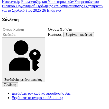
Κοινωνικής Επανένταξης και Υποστηρικτικών Υπηρεσιών του
Εθνικού Οργανισμού Πρόληψης και Αντιμετώπισης Εξαρτήσεων
για το Σχολικό έτος 2025-26
Επόμενο
Σύνδεση
Όνομα Χρήστη
Κωδικός:
Εμφάνιση κωδικού
Συνδεθείτε με ένα passkey
Σύνδεση
Ξεχάσατε τον κωδικό πρόσβασής σας;
Ξεχάσατε το όνομα εισόδου σας;