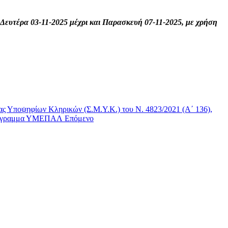
Δευτέρα 03-11-2025 μέχρι και Παρασκευή 07-11-2025, με χρήση
ας Υποψηφίων Κληρικών (Σ.Μ.Υ.Κ.) του Ν. 4823/2021 (Α΄ 136),
 πρόγραμμα ΥΜΕΠΑΛ
Επόμενο