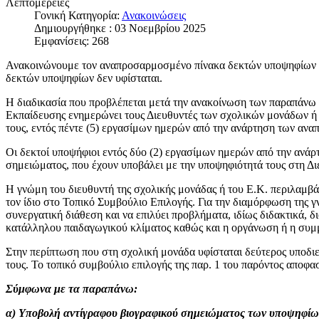
Λεπτομέρειες
Γονική Κατηγορία:
Ανακοινώσεις
Δημιουργήθηκε : 03 Νοεμβρίου 2025
Εμφανίσεις: 268
Ανακοινώνουμε τον αναπροσαρμοσμένο πίνακα δεκτών υποψηφίων στα
δεκτών υποψηφίων δεν υφίσταται.
Η διαδικασία που προβλέπεται μετά την ανακοίνωση των παραπάνω π
Εκπαίδευσης ενημερώνει τους Διευθυντές των σχολικών μονάδων ή
τους, εντός πέντε (5) εργασίμων ημερών από την ανάρτηση των αν
Οι δεκτοί υποψήφιοι εντός δύο (2) εργασίμων ημερών από την ανά
σημειώματος, που έχουν υποβάλει με την υποψηφιότητά τους στη Δ
Η γνώμη του διευθυντή της σχολικής μονάδας ή του Ε.Κ. περιλαμβά
τον ίδιο στο Τοπικό Συμβούλιο Επιλογής. Για την διαμόρφωση της 
συνεργατική διάθεση και να επιλύει προβλήματα, ιδίως διδακτικά, 
κατάλληλου παιδαγωγικού κλίματος καθώς και η οργάνωση ή η συμ
Στην περίπτωση που στη σχολική μονάδα υφίσταται δεύτερος υποδιε
τους. Το τοπικό συμβούλιο επιλογής της παρ. 1 του παρόντος αποφα
Σύμφωνα με τα παραπάνω:
α) Υποβολή αντίγραφου βιογραφικού σημειώματος των υποψηφίων 