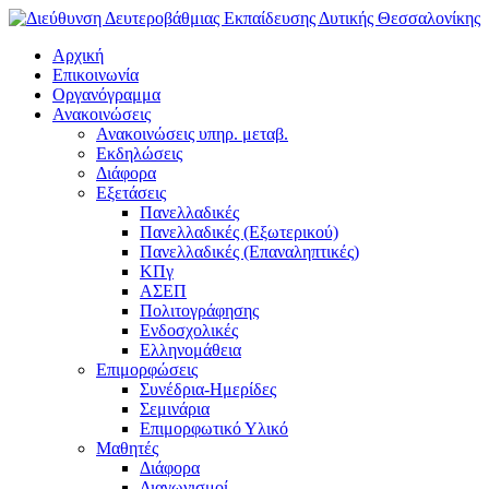
Αρχική
Επικοινωνία
Οργανόγραμμα
Ανακοινώσεις
Ανακοινώσεις υπηρ. μεταβ.
Εκδηλώσεις
Διάφορα
Εξετάσεις
Πανελλαδικές
Πανελλαδικές (Εξωτερικού)
Πανελλαδικές (Επαναληπτικές)
ΚΠγ
ΑΣΕΠ
Πολιτογράφησης
Ενδοσχολικές
Ελληνομάθεια
Επιμορφώσεις
Συνέδρια-Ημερίδες
Σεμινάρια
Επιμορφωτικό Υλικό
Μαθητές
Διάφορα
Διαγωνισμοί