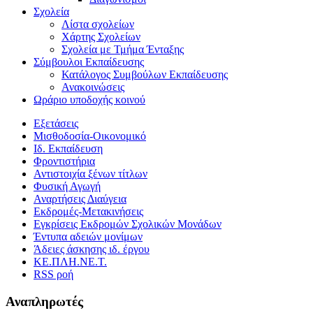
Σχολεία
Λίστα σχολείων
Χάρτης Σχολείων
Σχολεία με Τμήμα Ένταξης
Σύμβουλοι Εκπαίδευσης
Κατάλογος Συμβούλων Εκπαίδευσης
Ανακοινώσεις
Ωράριο υποδοχής κοινού
Εξετάσεις
Μισθοδοσία-Οικονομικό
Ιδ. Εκπαίδευση
Φροντιστήρια
Αντιστοιχία ξένων τίτλων
Φυσική Αγωγή
Αναρτήσεις Διαύγεια
Εκδρομές-Μετακινήσεις
Εγκρίσεις Εκδρομών Σχολικών Μονάδων
Έντυπα αδειών μονίμων
Άδειες άσκησης ιδ. έργου
ΚΕ.ΠΛΗ.ΝΕ.Τ.
RSS ροή
Αναπληρωτές