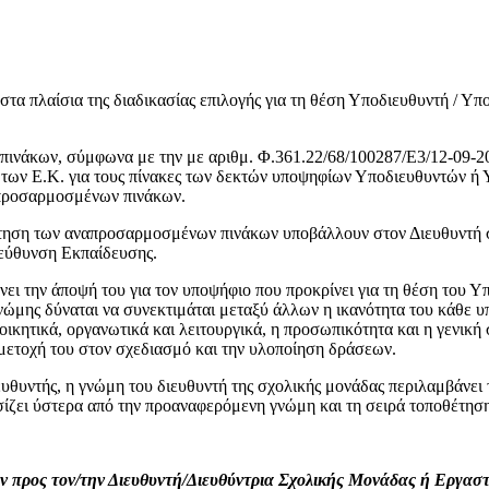
 πλαίσια της διαδικασίας επιλογής για τη θέση Υποδιευθυντή / Υπο
ινάκων, σύμφωνα με την με αριθμ. Φ.361.22/68/100287/Ε3/12-09-202
 των Ε.Κ. για τους πίνακες των δεκτών υποψηφίων Υποδιευθυντών ή
απροσαρμοσμένων πινάκων.
ρτηση των αναπροσαρμοσμένων πινάκων υποβάλλουν στον Διευθυντή σ
ιεύθυνση Εκπαίδευσης.
νει την άποψή του για τον υποψήφιο που προκρίνει για τη θέση του 
γνώμης δύναται να συνεκτιμάται μεταξύ άλλων η ικανότητα του κάθε υ
διοικητικά, οργανωτικά και λειτουργικά, η προσωπικότητα και η γενι
μετοχή του στον σχεδιασμό και την υλοποίηση δράσεων.
υθυντής, η γνώμη του διευθυντή της σχολικής μονάδας περιλαμβάνει 
σίζει ύστερα από την προαναφερόμενη γνώμη και τη σειρά τοποθέτηση
προς τον/την Διευθυντή/Διευθύντρια Σχολικής Μονάδας ή Εργαστη