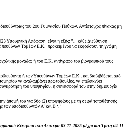
διευθύντριας του 2ου Γυμνασίου Πεύκων. Αντίστοιχος πίνακας μη
3 Υπουργική Απόφαση, είναι η εξής: "... κάθε Διεύθυνση
 Υπευθύνων Τομέων Ε.Κ., προκειμένου να εκφράσουν τη γνώμη
χολικής μονάδας ή του Ε.Κ. αντίγραφο του βιογραφικού τους
Υποδιευθυντή ή των Υπευθύνων Τομέων Ε.Κ., και διαβιβάζεται από
ποψηφίου να αναλαμβάνει πρωτοβουλίες, να επιδεικνύει
κή συγκρότηση του υποψηφίου, η συνεισφορά του στην δημιουργία
την άποψή του για δύο (2) υποψηφίους με τη σειρά τοποθέτησής
ς των υποδιευθυντών Α’ και Β ‘.".
ριακού Κέντρου: από Δευτέρα 03-11-2025 μέχρι και Τρίτη 04-11-