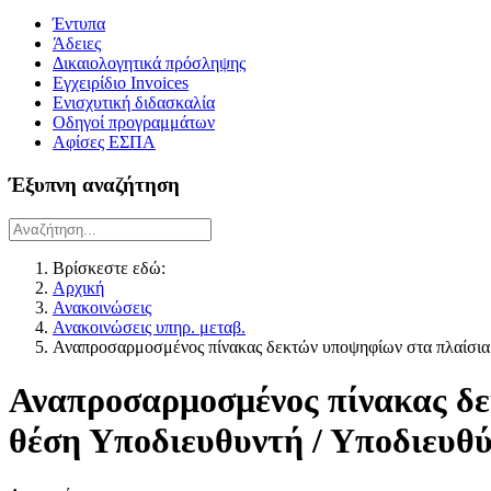
Έντυπα
Άδειες
Δικαιολογητικά πρόσληψης
Εγχειρίδιο Invoices
Ενισχυτική διδασκαλία
Οδηγοί προγραμμάτων
Αφίσες ΕΣΠΑ
Έξυπνη αναζήτηση
Βρίσκεστε εδώ:
Αρχική
Ανακοινώσεις
Ανακοινώσεις υπηρ. μεταβ.
Αναπροσαρμοσμένος πίνακας δεκτών υποψηφίων στα πλαίσια τ
Αναπροσαρμοσμένος πίνακας δεκ
θέση Υποδιευθυντή / Υποδιευθ