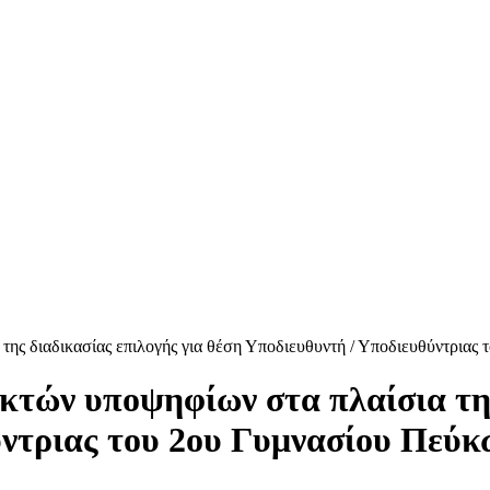
ης διαδικασίας επιλογής για θέση Υποδιευθυντή / Υποδιευθύντριας
τών υποψηφίων στα πλαίσια της
ύντριας του 2ου Γυμνασίου Πεύκ