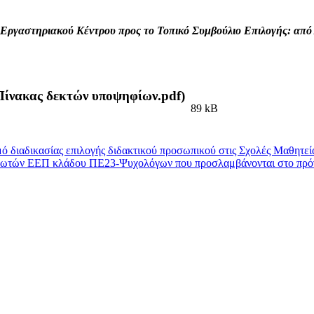
Εργαστηριακού Κέντρου προς το Τοπικό Συμβούλιο Επιλογής: από 
Πίνακας δεκτών υποψηφίων.pdf)
89 kB
 διαδικασίας επιλογής διδακτικού προσωπικού στις Σχολές Μαθητεί
ληρωτών ΕΕΠ κλάδου ΠΕ23-Ψυχολόγων που προσλαμβάνονται στο