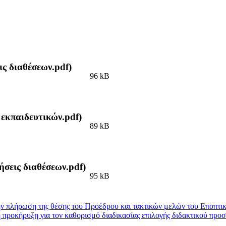
ις διαθέσεων.pdf)
96 kB
 εκπαιδευτικών.pdf)
89 kB
ήσεις διαθέσεων.pdf)
95 kB
πλήρωση της θέσης του Προέδρου και τακτικών μελών του Εποπτικο
προκήρυξη για τον καθορισμό διαδικασίας επιλογής διδακτικού προ