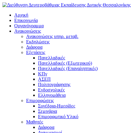
Αρχική
Επικοινωνία
Οργανόγραμμα
Ανακοινώσεις
Ανακοινώσεις υπηρ. μεταβ.
Εκδηλώσεις
Διάφορα
Εξετάσεις
Πανελλαδικές
Πανελλαδικές (Εξωτερικού)
Πανελλαδικές (Επαναληπτικές)
ΚΠγ
ΑΣΕΠ
Πολιτογράφησης
Ενδοσχολικές
Ελληνομάθεια
Επιμορφώσεις
Συνέδρια-Ημερίδες
Σεμινάρια
Επιμορφωτικό Υλικό
Μαθητές
Διάφορα
Διαγωνισμοί