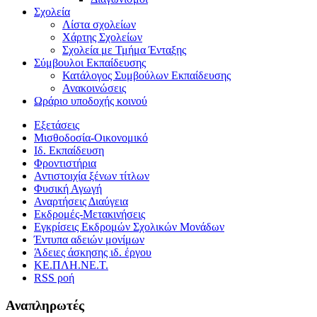
Σχολεία
Λίστα σχολείων
Χάρτης Σχολείων
Σχολεία με Τμήμα Ένταξης
Σύμβουλοι Εκπαίδευσης
Κατάλογος Συμβούλων Εκπαίδευσης
Ανακοινώσεις
Ωράριο υποδοχής κοινού
Εξετάσεις
Μισθοδοσία-Οικονομικό
Ιδ. Εκπαίδευση
Φροντιστήρια
Αντιστοιχία ξένων τίτλων
Φυσική Αγωγή
Αναρτήσεις Διαύγεια
Εκδρομές-Μετακινήσεις
Εγκρίσεις Εκδρομών Σχολικών Μονάδων
Έντυπα αδειών μονίμων
Άδειες άσκησης ιδ. έργου
ΚΕ.ΠΛΗ.ΝΕ.Τ.
RSS ροή
Αναπληρωτές