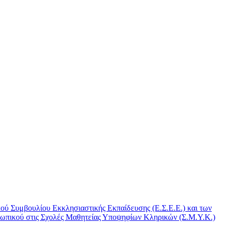
ύ Συμβουλίου Εκκλησιαστικής Εκπαίδευσης (Ε.Σ.Ε.Ε.) και των
σωπικού στις Σχολές Μαθητείας Υποψηφίων Κληρικών (Σ.Μ.Υ.Κ.)