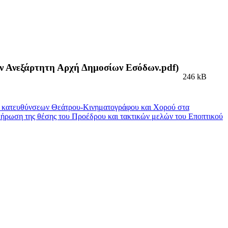
ην Ανεξάρτητη Αρχή Δημοσίων Εσόδων.pdf)
246 kB
ων κατευθύνσεων Θεάτρου-Κινηματογράφου και Χορού στα
ήρωση της θέσης του Προέδρου και τακτικών μελών του Εποπτικού