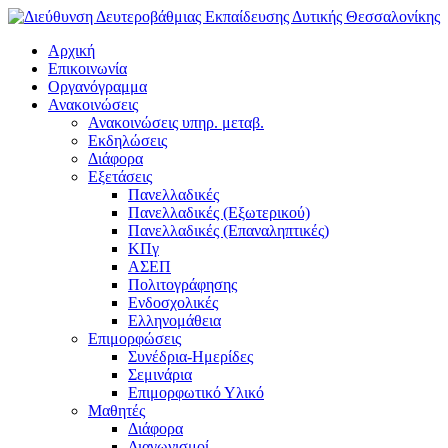
Αρχική
Επικοινωνία
Οργανόγραμμα
Ανακοινώσεις
Ανακοινώσεις υπηρ. μεταβ.
Εκδηλώσεις
Διάφορα
Εξετάσεις
Πανελλαδικές
Πανελλαδικές (Εξωτερικού)
Πανελλαδικές (Επαναληπτικές)
ΚΠγ
ΑΣΕΠ
Πολιτογράφησης
Ενδοσχολικές
Ελληνομάθεια
Επιμορφώσεις
Συνέδρια-Ημερίδες
Σεμινάρια
Επιμορφωτικό Υλικό
Μαθητές
Διάφορα
Διαγωνισμοί