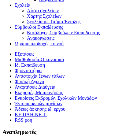
Σχολεία
Λίστα σχολείων
Χάρτης Σχολείων
Σχολεία με Τμήμα Ένταξης
Σύμβουλοι Εκπαίδευσης
Κατάλογος Συμβούλων Εκπαίδευσης
Ανακοινώσεις
Ωράριο υποδοχής κοινού
Εξετάσεις
Μισθοδοσία-Οικονομικό
Ιδ. Εκπαίδευση
Φροντιστήρια
Αντιστοιχία ξένων τίτλων
Φυσική Αγωγή
Αναρτήσεις Διαύγεια
Εκδρομές-Μετακινήσεις
Εγκρίσεις Εκδρομών Σχολικών Μονάδων
Έντυπα αδειών μονίμων
Άδειες άσκησης ιδ. έργου
ΚΕ.ΠΛΗ.ΝΕ.Τ.
RSS ροή
Αναπληρωτές