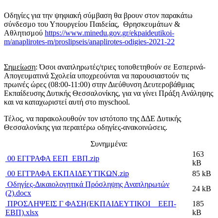
Οδηγίες για την ψηφιακή σύμβαση θα βρουν στον παρακάτω
σύνδεσμο του Υπουργείου Παιδείας, Θρησκευμάτων &
Αθλητισμού
https://www.minedu.gov.gr/ekpaideutikoi-
m/anaplirotes-m/proslipseis/anaplirotes-odigies-2021-22
Σημείωση
: Όσοι αναπληρωτές/τριες τοποθετηθούν σε Εσπερινά-
Απογευματινά Σχολεία υποχρεούνται να παρουσιαστούν τις
πρωινές ώρες (08:00-11:00) στην Διεύθυνση Δευτεροβάθμιας
Εκπαίδευσης Δυτικής Θεσσαλονίκης, για να γίνει Πράξη Ανάληψης
και να καταχωριστεί αυτή στο myschool.
Τέλος, να παρακολουθούν τον ιστότοπο της ΔΔΕ Δυτικής
Θεσσαλονίκης για περαιτέρω οδηγίες-ανακοινώσεις.
Συνημμένα:
163
00 ΕΓΓΡΑΦΑ ΕΕΠ_ΕΒΠ.zip
kB
00 ΕΓΓΡΑΦΑ ΕΚΠΑΙΔΕΥΤΙΚΩΝ.zip
85 kB
Οδηγίες-Δικαιολογητικά Πρόσληψης Αναπληρωτών
24 kB
(2).docx
ΠΡΟΣΛΗΨΕΙΣ Γ ΦΑΣΗ(ΕΚΠΑΙΔΕΥΤΙΚΟΙ _ ΕΕΠ-
185
ΕΒΠ).xlsx
kB