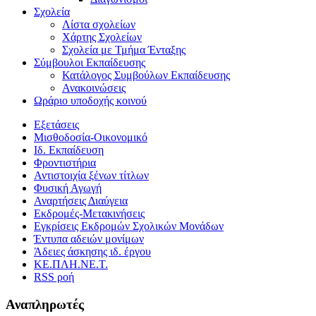
Σχολεία
Λίστα σχολείων
Χάρτης Σχολείων
Σχολεία με Τμήμα Ένταξης
Σύμβουλοι Εκπαίδευσης
Κατάλογος Συμβούλων Εκπαίδευσης
Ανακοινώσεις
Ωράριο υποδοχής κοινού
Εξετάσεις
Μισθοδοσία-Οικονομικό
Ιδ. Εκπαίδευση
Φροντιστήρια
Αντιστοιχία ξένων τίτλων
Φυσική Αγωγή
Αναρτήσεις Διαύγεια
Εκδρομές-Μετακινήσεις
Εγκρίσεις Εκδρομών Σχολικών Μονάδων
Έντυπα αδειών μονίμων
Άδειες άσκησης ιδ. έργου
ΚΕ.ΠΛΗ.ΝΕ.Τ.
RSS ροή
Αναπληρωτές