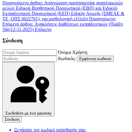
Προηγούμενο άρθρο: Αναγνώριση προϋπηρεσίας αναπληρωτών
μελών Ειδικού Βοηθητικού Προσωπικού (ΕΒΠ) και Ειδικού
Εκπαιδευτικού Προσωπικού (ΕΕΠ) Ειδικής Αγωγής (ΣΜΕΑΕ &
ΤΕ, ΟΠΣ 6022761), για μισθολογική εξέλιξη
Προηγούμενο
Επόμενο άρθρο: Aνακλήσεις διαθέσεων εκπαιδευτικών (Πράξη
56η/12-11-2025)
Επόμενο
Σύνδεση
Όνομα Χρήστη
Κωδικός:
Εμφάνιση κωδικού
Συνδεθείτε με ένα passkey
Σύνδεση
Ξεχάσατε τον κωδικό πρόσβασής σας;