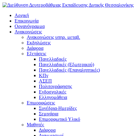
Αρχική
Επικοινωνία
Οργανόγραμμα
Ανακοινώσεις
Ανακοινώσεις υπηρ. μεταβ.
Εκδηλώσεις
Διάφορα
Εξετάσεις
Πανελλαδικές
Πανελλαδικές (Εξωτερικού)
Πανελλαδικές (Επαναληπτικές)
ΚΠγ
ΑΣΕΠ
Πολιτογράφησης
Ενδοσχολικές
Ελληνομάθεια
Επιμορφώσεις
Συνέδρια-Ημερίδες
Σεμινάρια
Επιμορφωτικό Υλικό
Μαθητές
Διάφορα
Διαγωνισμοί