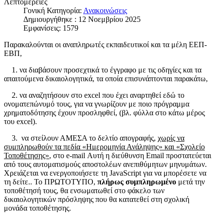
Λεπτομέρειες
Γονική Κατηγορία:
Ανακοινώσεις
Δημιουργήθηκε : 12 Νοεμβρίου 2025
Εμφανίσεις: 1579
Παρακαλούνται οι αναπληρωτές εκπαιδευτικοί και τα μέλη ΕΕΠ-
ΕΒΠ,
1. να διαβάσουν προσεχτικά το έγγραφο με τις οδηγίες και τα
απαιτούμενα δικαιολογητικά, τα οποία επισυνάπτονται παρακάτω,
2. να αναζητήσουν στο excel που έχει αναρτηθεί εδώ το
ονοματεπώνυμό τους, για να γνωρίζουν με ποιο πρόγραμμα
χρηματοδότησης έχουν προσληφθεί, (βλ. φύλλα στο κάτω μέρος
του excel).
3. να στείλουν ΑΜΕΣΑ το δελτίο απογραφής,
χωρίς να
συμπληρωθούν τα πεδία «Ημερομηνία Ανάληψης» και «Σχολείο
Τοποθέτησης»
, στο e-mail
Αυτή η διεύθυνση Email προστατεύεται
από τους αυτοματισμούς αποστολέων ανεπιθύμητων μηνυμάτων.
Χρειάζεται να ενεργοποιήσετε τη JavaScript για να μπορέσετε να
τη δείτε.
. Το ΠΡΩΤΟΤΥΠΟ,
πλήρως συμπληρωμένο
μετά την
τοποθέτησή τους, θα ενσωματωθεί στο φάκελο των
δικαιολογητικών πρόσληψης που θα κατατεθεί στη σχολική
μονάδα τοποθέτησης.