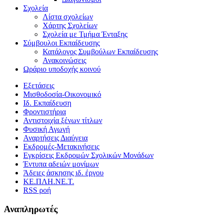
Σχολεία
Λίστα σχολείων
Χάρτης Σχολείων
Σχολεία με Τμήμα Ένταξης
Σύμβουλοι Εκπαίδευσης
Κατάλογος Συμβούλων Εκπαίδευσης
Ανακοινώσεις
Ωράριο υποδοχής κοινού
Εξετάσεις
Μισθοδοσία-Οικονομικό
Ιδ. Εκπαίδευση
Φροντιστήρια
Αντιστοιχία ξένων τίτλων
Φυσική Αγωγή
Αναρτήσεις Διαύγεια
Εκδρομές-Μετακινήσεις
Εγκρίσεις Εκδρομών Σχολικών Μονάδων
Έντυπα αδειών μονίμων
Άδειες άσκησης ιδ. έργου
ΚΕ.ΠΛΗ.ΝΕ.Τ.
RSS ροή
Αναπληρωτές