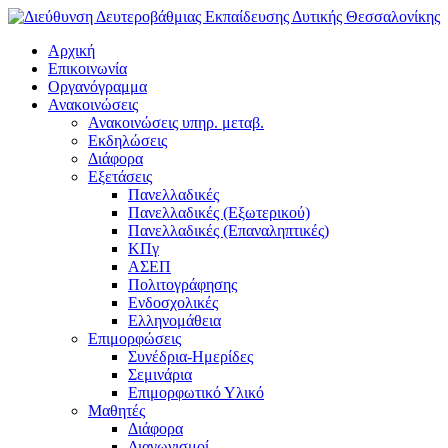
Αρχική
Επικοινωνία
Οργανόγραμμα
Ανακοινώσεις
Ανακοινώσεις υπηρ. μεταβ.
Εκδηλώσεις
Διάφορα
Εξετάσεις
Πανελλαδικές
Πανελλαδικές (Εξωτερικού)
Πανελλαδικές (Επαναληπτικές)
ΚΠγ
ΑΣΕΠ
Πολιτογράφησης
Ενδοσχολικές
Ελληνομάθεια
Επιμορφώσεις
Συνέδρια-Ημερίδες
Σεμινάρια
Επιμορφωτικό Υλικό
Μαθητές
Διάφορα
Διαγωνισμοί