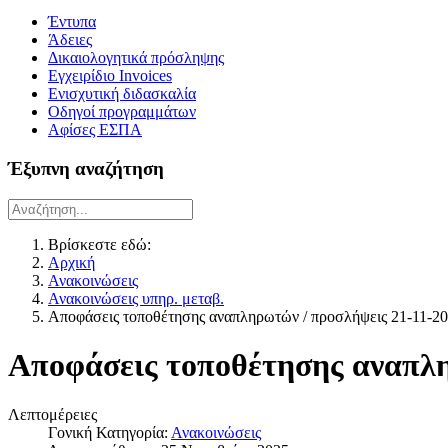
Έντυπα
Άδειες
Δικαιολογητικά πρόσληψης
Εγχειρίδιο Invoices
Ενισχυτική διδασκαλία
Οδηγοί προγραμμάτων
Αφίσες ΕΣΠΑ
Έξυπνη αναζήτηση
Βρίσκεστε εδώ:
Αρχική
Ανακοινώσεις
Ανακοινώσεις υπηρ. μεταβ.
Αποφάσεις τοποθέτησης αναπληρωτών / προσλήψεις 21-11-2
Αποφάσεις τοποθέτησης αναπλη
Λεπτομέρειες
Γονική Κατηγορία:
Ανακοινώσεις