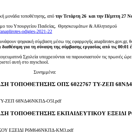
ική μονάδα τοποθέτησης, από
την Τετάρτη 26 και την Πέμπτη 27 Ν
εσμο του Υπουργείου Παιδείας, Θρησκευμάτων & Αθλητισμού
/anaplirotes-odigies-2021-22
ψουν ψηφιακή σύμβαση μέσω της εφαρμογής anaplirotes.gov.gr, θα
 διαθέσιμη για τη σύναψη της σύμβασης εργασίας από τις 00:01 έω
γευματινά Σχολεία υποχρεούνται να παρουσιαστούν τις πρωινές ώρε
ριστεί αυτή στο myschool.
Συνημμένα:
ΠΟΦΑΣΗ ΤΟΠΟΘΕΤΗΣΗΣ ΟΠΣ 6022767 ΤΥ-ΖΕΠ 68ΝΔ4
Υ-ΖΕΠ 68ΝΔ46ΝΚΠΔ-Ο5Ι.pdf
 ΑΠΟΦΑΣΗ ΤΟΠΟΘΕΤΗΣΗΣ ΕΚΠΑΙΔΕΥΤΙΚΟΥ ΕΞΕΙΔΙ 
ΟΥ ΕΞΕΙΔΙ Ρ6Μ646ΝΚΠΔ-ΚΜ3.pdf