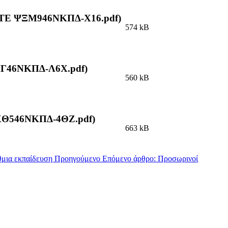
ΤΕ ΨΞΜ946ΝΚΠΔ-Χ16.pdf)
574 kB
Γ46ΝΚΠΔ-Λ6Χ.pdf)
560 kB
ΧΘ546ΝΚΠΔ-4ΘΖ.pdf)
663 kB
θμια εκπαίδευση
Προηγούμενο
Επόμενο άρθρο: Προσωρινοί