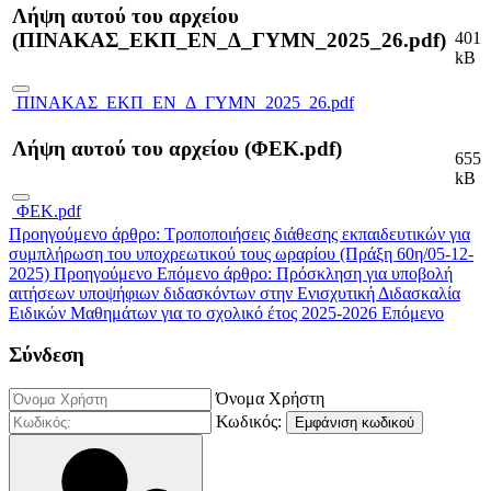
Λήψη αυτού του αρχείου
401
(ΠΙΝΑΚΑΣ_ΕΚΠ_ΕΝ_Δ_ΓΥΜΝ_2025_26.pdf)
kB
ΠΙΝΑΚΑΣ_ΕΚΠ_ΕΝ_Δ_ΓΥΜΝ_2025_26.pdf
Λήψη αυτού του αρχείου (ΦΕΚ.pdf)
655
kB
ΦΕΚ.pdf
Προηγούμενο άρθρο: Τροποποιήσεις διάθεσης εκπαιδευτικών για
συμπλήρωση του υποχρεωτικού τους ωραρίου (Πράξη 60η/05-12-
2025)
Προηγούμενο
Επόμενο άρθρο: Πρόσκληση για υποβολή
αιτήσεων υποψήφιων διδασκόντων στην Ενισχυτική Διδασκαλία
Ειδικών Μαθημάτων για το σχολικό έτος 2025-2026
Επόμενο
Σύνδεση
Όνομα Χρήστη
Κωδικός:
Εμφάνιση κωδικού