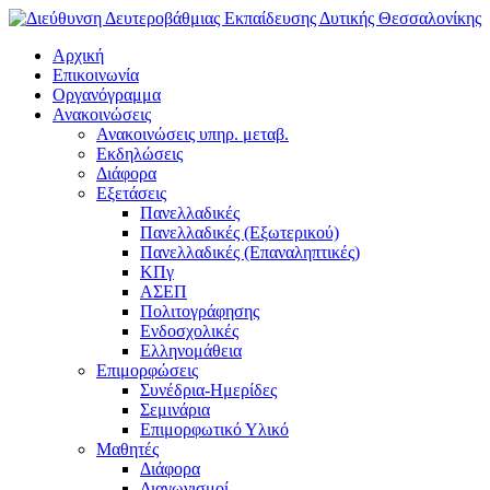
Αρχική
Επικοινωνία
Οργανόγραμμα
Ανακοινώσεις
Ανακοινώσεις υπηρ. μεταβ.
Εκδηλώσεις
Διάφορα
Εξετάσεις
Πανελλαδικές
Πανελλαδικές (Εξωτερικού)
Πανελλαδικές (Επαναληπτικές)
ΚΠγ
ΑΣΕΠ
Πολιτογράφησης
Ενδοσχολικές
Ελληνομάθεια
Επιμορφώσεις
Συνέδρια-Ημερίδες
Σεμινάρια
Επιμορφωτικό Υλικό
Μαθητές
Διάφορα
Διαγωνισμοί