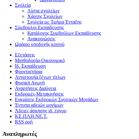
Σχολεία
Λίστα σχολείων
Χάρτης Σχολείων
Σχολεία με Τμήμα Ένταξης
Σύμβουλοι Εκπαίδευσης
Κατάλογος Συμβούλων Εκπαίδευσης
Ανακοινώσεις
Ωράριο υποδοχής κοινού
Εξετάσεις
Μισθοδοσία-Οικονομικό
Ιδ. Εκπαίδευση
Φροντιστήρια
Αντιστοιχία ξένων τίτλων
Φυσική Αγωγή
Αναρτήσεις Διαύγεια
Εκδρομές-Μετακινήσεις
Εγκρίσεις Εκδρομών Σχολικών Μονάδων
Έντυπα αδειών μονίμων
Άδειες άσκησης ιδ. έργου
ΚΕ.ΠΛΗ.ΝΕ.Τ.
RSS ροή
Αναπληρωτές