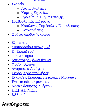
Σχολεία
Λίστα σχολείων
Χάρτης Σχολείων
Σχολεία με Τμήμα Ένταξης
Σύμβουλοι Εκπαίδευσης
Κατάλογος Συμβούλων Εκπαίδευσης
Ανακοινώσεις
Ωράριο υποδοχής κοινού
Εξετάσεις
Μισθοδοσία-Οικονομικό
Ιδ. Εκπαίδευση
Φροντιστήρια
Αντιστοιχία ξένων τίτλων
Φυσική Αγωγή
Αναρτήσεις Διαύγεια
Εκδρομές-Μετακινήσεις
Εγκρίσεις Εκδρομών Σχολικών Μονάδων
Έντυπα αδειών μονίμων
Άδειες άσκησης ιδ. έργου
ΚΕ.ΠΛΗ.ΝΕ.Τ.
RSS ροή
Αναπληρωτές