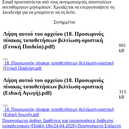
Email προστατεύεται από τους αυτοματισμούς αποστολέων
ανεπιθύμητων μηνυμάτων. Χρειάζεται να ενεργοποιήσετε τη
JavaScript για να μπορέσετε να τη δείτε.
Συνημμένα:
Λήψη αυτού του αρχείου (18. Προσωρινός
πίνακας τοποθετήσεων βελτίωση-οριστική
691
(Γενική Παιδεία).pdf)
kB
18. Προσωρινός πίνακας τοποθετήσεων βελτίωση-οριστική
(Γενική Παιδεία).pdf
Λήψη αυτού του αρχείου (18. Προσωρινός
πίνακας τοποθετήσεων βελτίωση-οριστική
313
(Ειδική Αγωγή).pdf)
kB
18. Προσωρινός πίνακας τοποθετήσεων βελτίωση-οριστική
(Ειδική Αγωγή).pdf
Προηγούμενο άρθρο: Διαθέσεις και τροποποιήσεις διάθεσης
εκπαιδευτικών (Πράξη 18η/24-04-2026)
Προηγούμενο
Επόμενο