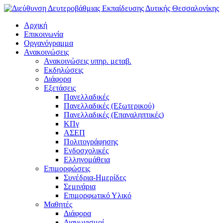
Αρχική
Επικοινωνία
Οργανόγραμμα
Ανακοινώσεις
Ανακοινώσεις υπηρ. μεταβ.
Εκδηλώσεις
Διάφορα
Εξετάσεις
Πανελλαδικές
Πανελλαδικές (Εξωτερικού)
Πανελλαδικές (Επαναληπτικές)
ΚΠγ
ΑΣΕΠ
Πολιτογράφησης
Ενδοσχολικές
Ελληνομάθεια
Επιμορφώσεις
Συνέδρια-Ημερίδες
Σεμινάρια
Επιμορφωτικό Υλικό
Μαθητές
Διάφορα
Διαγωνισμοί