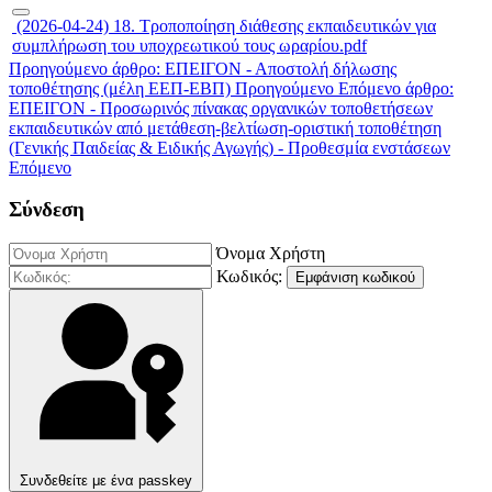
(2026-04-24) 18. Τροποποίηση διάθεσης εκπαιδευτικών για
συμπλήρωση του υποχρεωτικού τους ωραρίου.pdf
Προηγούμενο άρθρο: ΕΠΕΙΓΟΝ - Αποστολή δήλωσης
τοποθέτησης (μέλη ΕΕΠ-ΕΒΠ)
Προηγούμενο
Επόμενο άρθρο:
ΕΠΕΙΓΟΝ - Προσωρινός πίνακας οργανικών τοποθετήσεων
εκπαιδευτικών από μετάθεση-βελτίωση-οριστική τοποθέτηση
(Γενικής Παιδείας & Ειδικής Αγωγής) - Προθεσμία ενστάσεων
Επόμενο
Σύνδεση
Όνομα Χρήστη
Κωδικός:
Εμφάνιση κωδικού
Συνδεθείτε με ένα passkey