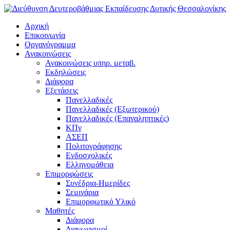
Αρχική
Επικοινωνία
Οργανόγραμμα
Ανακοινώσεις
Ανακοινώσεις υπηρ. μεταβ.
Εκδηλώσεις
Διάφορα
Εξετάσεις
Πανελλαδικές
Πανελλαδικές (Εξωτερικού)
Πανελλαδικές (Επαναληπτικές)
ΚΠγ
ΑΣΕΠ
Πολιτογράφησης
Ενδοσχολικές
Ελληνομάθεια
Επιμορφώσεις
Συνέδρια-Ημερίδες
Σεμινάρια
Επιμορφωτικό Υλικό
Μαθητές
Διάφορα
Διαγωνισμοί