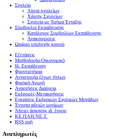
Σχολεία
Λίστα σχολείων
Χάρτης Σχολείων
Σχολεία με Τμήμα Ένταξης
Σύμβουλοι Εκπαίδευσης
Κατάλογος Συμβούλων Εκπαίδευσης
Ανακοινώσεις
Ωράριο υποδοχής κοινού
Εξετάσεις
Μισθοδοσία-Οικονομικό
Ιδ. Εκπαίδευση
Φροντιστήρια
Αντιστοιχία ξένων τίτλων
Φυσική Αγωγή
Αναρτήσεις Διαύγεια
Εκδρομές-Μετακινήσεις
Εγκρίσεις Εκδρομών Σχολικών Μονάδων
Έντυπα αδειών μονίμων
Άδειες άσκησης ιδ. έργου
ΚΕ.ΠΛΗ.ΝΕ.Τ.
RSS ροή
Αναπληρωτές