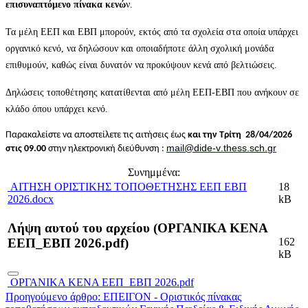
επισυναπτόμενο πίνακα κενώ
ν.
Τα μέλη ΕΕΠ και ΕΒΠ μπορούν, εκτός από τα σχολεία στα οποία υπάρχει
οργανικό κενό, να δηλώσουν και οποιαδήποτε άλλη σχολική μονάδα
επιθυμούν, καθώς είναι δυνατόν να προκύψουν κενά από βελτιώσεις.
Δηλώσεις τοποθέτησης κατατίθενται από μέλη ΕΕΠ-ΕΒΠ που ανήκουν σε
κλάδο όπου υπάρχει κενό.
Παρακαλείστε να αποστείλετε τις αιτήσεις έως
και την Τρίτη
28/04/2026
mail
@
dide
-
v
.
thess
.
sch
.
gr
στις 09.00
στην ηλεκτρονική διεύθυνση :
Συνημμένα:
ΑΙΤΗΣΗ ΟΡΙΣΤΙΚΗΣ ΤΟΠΟΘΕΤΗΣΗΣ ΕΕΠ ΕΒΠ
18
2026.docx
kB
Λήψη αυτού του αρχείου (ΟΡΓΑΝΙΚΑ ΚΕΝΑ
162
EΕΠ_ΕΒΠ 2026.pdf)
kB
ΟΡΓΑΝΙΚΑ ΚΕΝΑ EΕΠ_ΕΒΠ 2026.pdf
Προηγούμενο άρθρο: ΕΠΕΙΓΟΝ - Οριστικός πίνακας