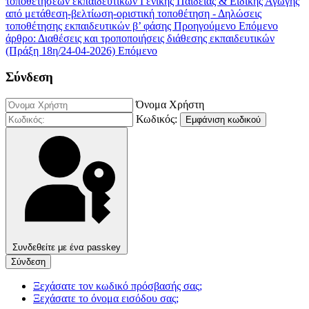
τοποθετήσεων εκπαιδευτικών Γενικής Παιδείας & Ειδικής Αγωγής
από μετάθεση-βελτίωση-οριστική τοποθέτηση - Δηλώσεις
τοποθέτησης εκπαιδευτικών β’ φάσης
Προηγούμενο
Επόμενο
άρθρο: Διαθέσεις και τροποποιήσεις διάθεσης εκπαιδευτικών
(Πράξη 18η/24-04-2026)
Επόμενο
Σύνδεση
Όνομα Χρήστη
Κωδικός:
Εμφάνιση κωδικού
Συνδεθείτε με ένα passkey
Σύνδεση
Ξεχάσατε τον κωδικό πρόσβασής σας;
Ξεχάσατε το όνομα εισόδου σας;