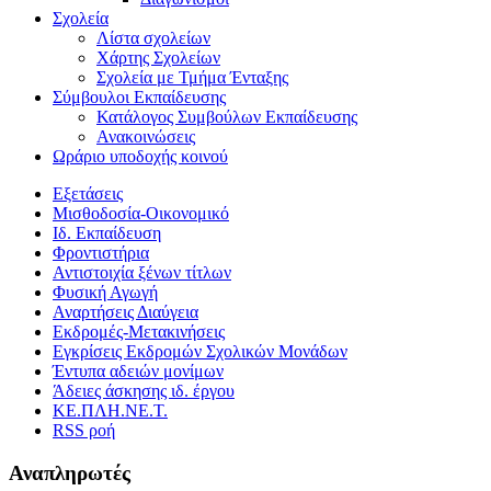
Σχολεία
Λίστα σχολείων
Χάρτης Σχολείων
Σχολεία με Τμήμα Ένταξης
Σύμβουλοι Εκπαίδευσης
Κατάλογος Συμβούλων Εκπαίδευσης
Ανακοινώσεις
Ωράριο υποδοχής κοινού
Εξετάσεις
Μισθοδοσία-Οικονομικό
Ιδ. Εκπαίδευση
Φροντιστήρια
Αντιστοιχία ξένων τίτλων
Φυσική Αγωγή
Αναρτήσεις Διαύγεια
Εκδρομές-Μετακινήσεις
Εγκρίσεις Εκδρομών Σχολικών Μονάδων
Έντυπα αδειών μονίμων
Άδειες άσκησης ιδ. έργου
ΚΕ.ΠΛΗ.ΝΕ.Τ.
RSS ροή
Αναπληρωτές