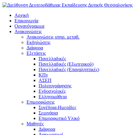
Αρχική
Επικοινωνία
Οργανόγραμμα
Ανακοινώσεις
Ανακοινώσεις υπηρ. μεταβ.
Εκδηλώσεις
Διάφορα
Εξετάσεις
Πανελλαδικές
Πανελλαδικές (Εξωτερικού)
Πανελλαδικές (Επαναληπτικές)
ΚΠγ
ΑΣΕΠ
Πολιτογράφησης
Ενδοσχολικές
Ελληνομάθεια
Επιμορφώσεις
Συνέδρια-Ημερίδες
Σεμινάρια
Επιμορφωτικό Υλικό
Μαθητές
Διάφορα
Διαγωνισμοί