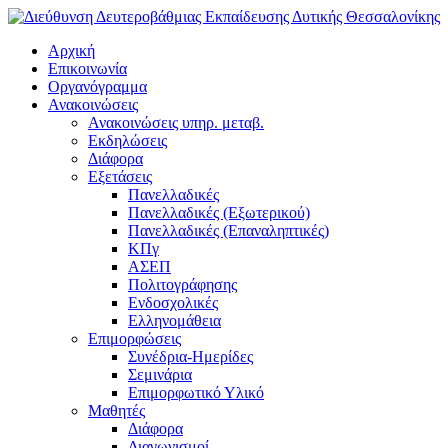
Αρχική
Επικοινωνία
Οργανόγραμμα
Ανακοινώσεις
Ανακοινώσεις υπηρ. μεταβ.
Εκδηλώσεις
Διάφορα
Εξετάσεις
Πανελλαδικές
Πανελλαδικές (Εξωτερικού)
Πανελλαδικές (Επαναληπτικές)
ΚΠγ
ΑΣΕΠ
Πολιτογράφησης
Ενδοσχολικές
Ελληνομάθεια
Επιμορφώσεις
Συνέδρια-Ημερίδες
Σεμινάρια
Επιμορφωτικό Υλικό
Μαθητές
Διάφορα
Διαγωνισμοί