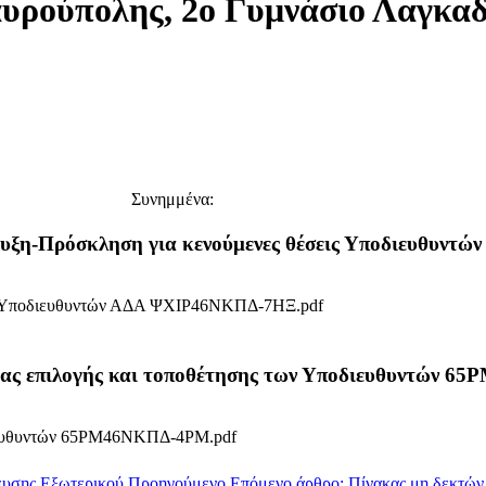
αυρούπολης, 2ο Γυμνάσιο Λαγκα
Συνημμένα:
ρυξη-Πρόσκληση για κενούμενες θέσεις Υποδιευθυν
ις Υποδιευθυντών ΑΔΑ ΨΧΙΡ46ΝΚΠΔ-7ΗΞ.pdf
σίας επιλογής και τοποθέτησης των Υποδιευθυντών 
οδιευθυντών 65ΡΜ46ΝΚΠΔ-4ΡΜ.pdf
ευσης Εξωτερικού
Προηγούμενο
Επόμενο άρθρο: Πίνακας μη δεκτών υ