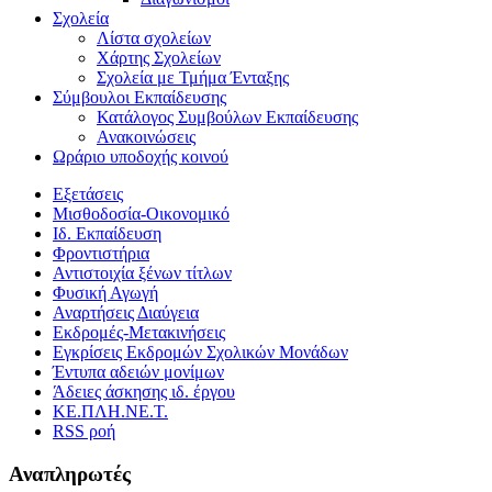
Σχολεία
Λίστα σχολείων
Χάρτης Σχολείων
Σχολεία με Τμήμα Ένταξης
Σύμβουλοι Εκπαίδευσης
Κατάλογος Συμβούλων Εκπαίδευσης
Ανακοινώσεις
Ωράριο υποδοχής κοινού
Εξετάσεις
Μισθοδοσία-Οικονομικό
Ιδ. Εκπαίδευση
Φροντιστήρια
Αντιστοιχία ξένων τίτλων
Φυσική Αγωγή
Αναρτήσεις Διαύγεια
Εκδρομές-Μετακινήσεις
Εγκρίσεις Εκδρομών Σχολικών Μονάδων
Έντυπα αδειών μονίμων
Άδειες άσκησης ιδ. έργου
ΚΕ.ΠΛΗ.ΝΕ.Τ.
RSS ροή
Αναπληρωτές