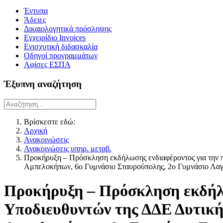
Έντυπα
Άδειες
Δικαιολογητικά πρόσληψης
Εγχειρίδιο Invoices
Ενισχυτική διδασκαλία
Οδηγοί προγραμμάτων
Αφίσες ΕΣΠΑ
Έξυπνη αναζήτηση
Βρίσκεστε εδώ:
Αρχική
Ανακοινώσεις
Ανακοινώσεις υπηρ. μεταβ.
Προκήρυξη – Πρόσκληση εκδήλωσης ενδιαφέροντος για την 
Αμπελοκήπων, 6ο Γυμνάσιο Σταυρούπολης, 2ο Γυμνάσιο Λα
Προκήρυξη – Πρόσκληση εκδήλω
Υποδιευθυντών της ΔΔΕ Δυτική