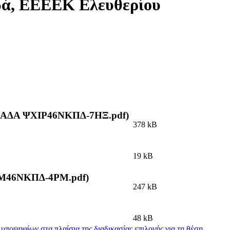
δά, ΕΕΕΕΚ Ελευθερίου
τών ΑΔΑ ΨΧΙΡ46ΝΚΠΔ-7ΗΞ.pdf)
378 kB
19 kB
65ΡΜ46ΝΚΠΔ-4ΡΜ.pdf)
247 kB
48 kB
ποψηφίων στα πλαίσια της διαδικασίας επιλογής για τη θέση