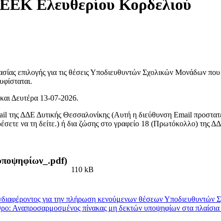
ΕΕΕΚ Ελευθερίου Κορδελιού
ασίας επιλογής για τις θέσεις Υποδιευθυντών Σχολικών Μονάδων που
υφίσταται.
και Δευτέρα 13-07-2026.
il της ΔΔΕ Δυτικής Θεσσαλονίκης (
Αυτή η διεύθυνση Email προστατ
έσετε να τη δείτε.
) ή δια ζώσης στο γραφείο 18 (Πρωτόκολλο) της Δ
υποψηφίων_.pdf)
110 kB
ιαφέροντος για την πλήρωση κενούμενων θέσεων Υποδιευθυντών Σ
ρο: Αναπροσαρμοσμένος πίνακας μη δεκτών υποψηφίων στα πλαίσια τη