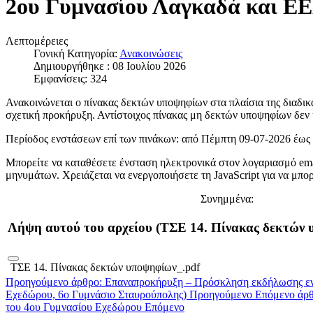
2ου Γυμνασίου Λαγκαδά και Ε
Λεπτομέρειες
Γονική Κατηγορία:
Ανακοινώσεις
Δημιουργήθηκε : 08 Ιουλίου 2026
Εμφανίσεις: 324
Ανακοινώνεται ο πίνακας δεκτών υποψηφίων στα πλαίσια της διαδικ
σχετική προκήρυξη. Αντίστοιχος πίνακας μη δεκτών υποψηφίων δεν 
Περίοδος ενστάσεων επί των πινάκων: από Πέμπτη 09-07-2026 έως 
Μπορείτε να καταθέσετε ένσταση ηλεκτρονικά στον λογαριασμό ema
μηνυμάτων. Χρειάζεται να ενεργοποιήσετε τη JavaScript για να μπορ
Συνημμένα:
Λήψη αυτού του αρχείου (ΤΣΕ 14. Πίνακας δεκτών 
ΤΣΕ 14. Πίνακας δεκτών υποψηφίων_.pdf
Προηγούμενο άρθρο: Επαναπροκήρυξη – Πρόσκληση εκδήλωσης ενδ
Εχεδώρου, 6ο Γυμνάσιο Σταυρούπολης)
Προηγούμενο
Επόμενο άρθ
του 4ου Γυμνασίου Εχεδώρου
Επόμενο