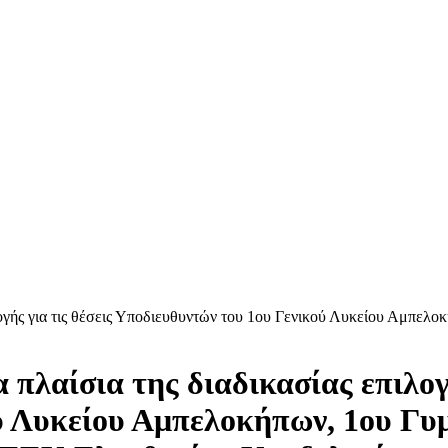
λογής για τις θέσεις Υποδιευθυντών του 1ου Γενικού Λυκείου Αμπελ
λαίσια της διαδικασίας επιλογή
ύ Λυκείου Αμπελοκήπων, 1ου Γυ