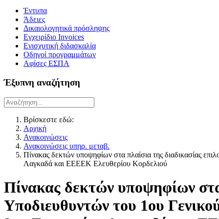
Έντυπα
Άδειες
Δικαιολογητικά πρόσληψης
Εγχειρίδιο Invoices
Ενισχυτική διδασκαλία
Οδηγοί προγραμμάτων
Αφίσες ΕΣΠΑ
Έξυπνη αναζήτηση
Βρίσκεστε εδώ:
Αρχική
Ανακοινώσεις
Ανακοινώσεις υπηρ. μεταβ.
Πίνακας δεκτών υποψηφίων στα πλαίσια της διαδικασίας επι
Λαγκαδά και ΕΕΕΕΚ Ελευθερίου Κορδελιού
Πίνακας δεκτών υποψηφίων στα π
Υποδιευθυντών του 1ου Γενικο