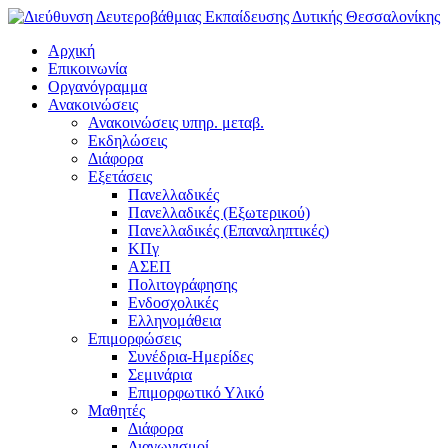
Αρχική
Επικοινωνία
Οργανόγραμμα
Ανακοινώσεις
Ανακοινώσεις υπηρ. μεταβ.
Εκδηλώσεις
Διάφορα
Εξετάσεις
Πανελλαδικές
Πανελλαδικές (Εξωτερικού)
Πανελλαδικές (Επαναληπτικές)
ΚΠγ
ΑΣΕΠ
Πολιτογράφησης
Ενδοσχολικές
Ελληνομάθεια
Επιμορφώσεις
Συνέδρια-Ημερίδες
Σεμινάρια
Επιμορφωτικό Υλικό
Μαθητές
Διάφορα
Διαγωνισμοί