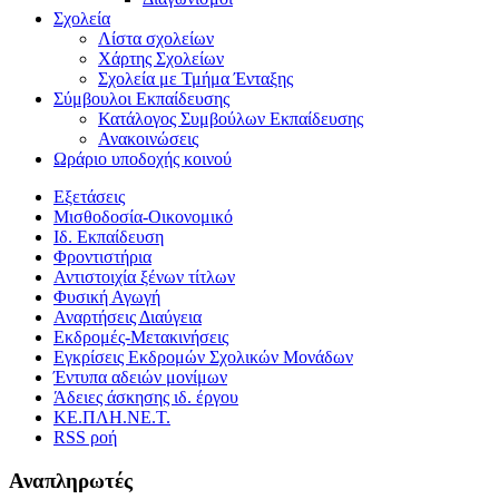
Σχολεία
Λίστα σχολείων
Χάρτης Σχολείων
Σχολεία με Τμήμα Ένταξης
Σύμβουλοι Εκπαίδευσης
Κατάλογος Συμβούλων Εκπαίδευσης
Ανακοινώσεις
Ωράριο υποδοχής κοινού
Εξετάσεις
Μισθοδοσία-Οικονομικό
Ιδ. Εκπαίδευση
Φροντιστήρια
Αντιστοιχία ξένων τίτλων
Φυσική Αγωγή
Αναρτήσεις Διαύγεια
Εκδρομές-Μετακινήσεις
Εγκρίσεις Εκδρομών Σχολικών Μονάδων
Έντυπα αδειών μονίμων
Άδειες άσκησης ιδ. έργου
ΚΕ.ΠΛΗ.ΝΕ.Τ.
RSS ροή
Αναπληρωτές