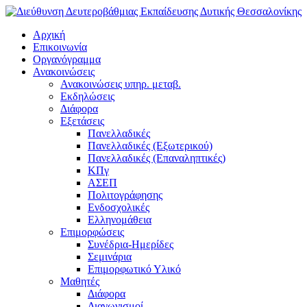
Αρχική
Επικοινωνία
Οργανόγραμμα
Ανακοινώσεις
Ανακοινώσεις υπηρ. μεταβ.
Εκδηλώσεις
Διάφορα
Εξετάσεις
Πανελλαδικές
Πανελλαδικές (Εξωτερικού)
Πανελλαδικές (Επαναληπτικές)
ΚΠγ
ΑΣΕΠ
Πολιτογράφησης
Ενδοσχολικές
Ελληνομάθεια
Επιμορφώσεις
Συνέδρια-Ημερίδες
Σεμινάρια
Επιμορφωτικό Υλικό
Μαθητές
Διάφορα
Διαγωνισμοί