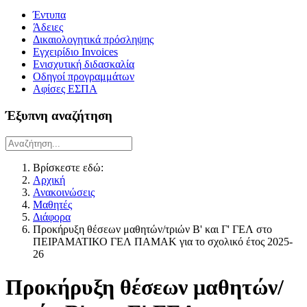
Έντυπα
Άδειες
Δικαιολογητικά πρόσληψης
Εγχειρίδιο Invoices
Ενισχυτική διδασκαλία
Οδηγοί προγραμμάτων
Αφίσες ΕΣΠΑ
Έξυπνη αναζήτηση
Βρίσκεστε εδώ:
Αρχική
Ανακοινώσεις
Μαθητές
Διάφορα
Προκήρυξη θέσεων μαθητών/τριών Β' και Γ' ΓΕΛ στο
ΠΕΙΡΑΜΑΤΙΚΟ ΓΕΛ ΠΑΜΑΚ για το σχολικό έτος 2025-
26
Προκήρυξη θέσεων μαθητών/