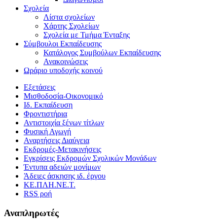
Σχολεία
Λίστα σχολείων
Χάρτης Σχολείων
Σχολεία με Τμήμα Ένταξης
Σύμβουλοι Εκπαίδευσης
Κατάλογος Συμβούλων Εκπαίδευσης
Ανακοινώσεις
Ωράριο υποδοχής κοινού
Εξετάσεις
Μισθοδοσία-Οικονομικό
Ιδ. Εκπαίδευση
Φροντιστήρια
Αντιστοιχία ξένων τίτλων
Φυσική Αγωγή
Αναρτήσεις Διαύγεια
Εκδρομές-Μετακινήσεις
Εγκρίσεις Εκδρομών Σχολικών Μονάδων
Έντυπα αδειών μονίμων
Άδειες άσκησης ιδ. έργου
ΚΕ.ΠΛΗ.ΝΕ.Τ.
RSS ροή
Αναπληρωτές