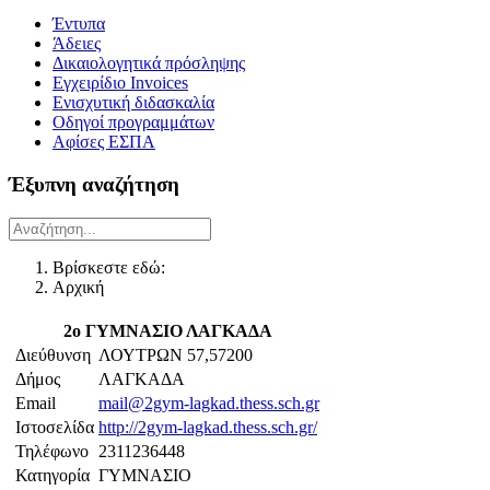
Έντυπα
Άδειες
Δικαιολογητικά πρόσληψης
Εγχειρίδιο Invoices
Ενισχυτική διδασκαλία
Οδηγοί προγραμμάτων
Αφίσες ΕΣΠΑ
Έξυπνη αναζήτηση
Βρίσκεστε εδώ:
Αρχική
2ο ΓΥΜΝΑΣΙΟ ΛΑΓΚΑΔΑ
Διεύθυνση
ΛΟΥΤΡΩΝ 57,57200
Δήμος
ΛΑΓΚΑΔΑ
Email
mail@2gym-lagkad.thess.sch.gr
Ιστοσελίδα
http://2gym-lagkad.thess.sch.gr/
Τηλέφωνο
2311236448
Κατηγορία
ΓΥΜΝΑΣΙΟ