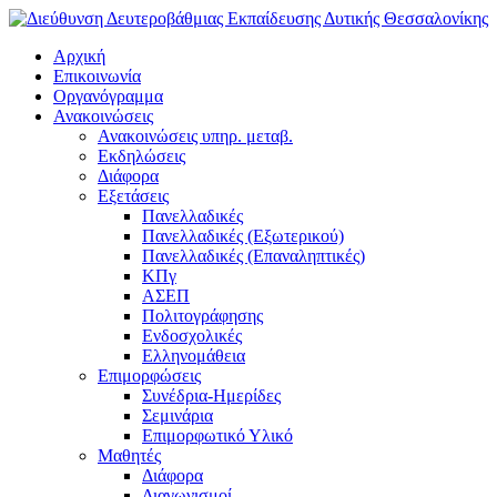
Αρχική
Επικοινωνία
Οργανόγραμμα
Ανακοινώσεις
Ανακοινώσεις υπηρ. μεταβ.
Εκδηλώσεις
Διάφορα
Εξετάσεις
Πανελλαδικές
Πανελλαδικές (Εξωτερικού)
Πανελλαδικές (Επαναληπτικές)
ΚΠγ
ΑΣΕΠ
Πολιτογράφησης
Ενδοσχολικές
Ελληνομάθεια
Επιμορφώσεις
Συνέδρια-Ημερίδες
Σεμινάρια
Επιμορφωτικό Υλικό
Μαθητές
Διάφορα
Διαγωνισμοί