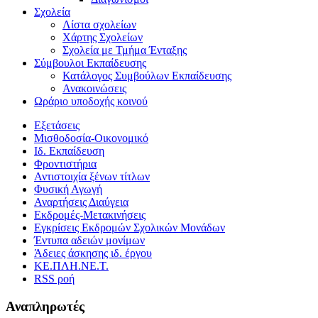
Σχολεία
Λίστα σχολείων
Χάρτης Σχολείων
Σχολεία με Τμήμα Ένταξης
Σύμβουλοι Εκπαίδευσης
Κατάλογος Συμβούλων Εκπαίδευσης
Ανακοινώσεις
Ωράριο υποδοχής κοινού
Εξετάσεις
Μισθοδοσία-Οικονομικό
Ιδ. Εκπαίδευση
Φροντιστήρια
Αντιστοιχία ξένων τίτλων
Φυσική Αγωγή
Αναρτήσεις Διαύγεια
Εκδρομές-Μετακινήσεις
Εγκρίσεις Εκδρομών Σχολικών Μονάδων
Έντυπα αδειών μονίμων
Άδειες άσκησης ιδ. έργου
ΚΕ.ΠΛΗ.ΝΕ.Τ.
RSS ροή
Αναπληρωτές