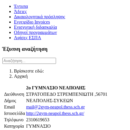
Έντυπα
Άδειες
Δικαιολογητικά πρόσληψης
Εγχειρίδιο Invoices
Ενισχυτική διδασκαλία
Οδηγοί προγραμμάτων
Αφίσες ΕΣΠΑ
Έξυπνη αναζήτηση
Βρίσκεστε εδώ:
Αρχική
2ο ΓΥΜΝΑΣΙΟ ΝΕΑΠΟΛΗΣ
Διεύθυνση
ΣΤΡΑΤΟΠΕΔΟ ΣΤΡΕΜΠΕΝΙΩΤΗ ,56701
Δήμος
ΝΕΑΠΟΛΗΣ-ΣΥΚΕΩΝ
Email
mail@2gym-neapol.thess.sch.gr
Ιστοσελίδα
http://2gym-neapol.thess.sch.gr/
Τηλέφωνο
2310619653
Κατηγορία
ΓΥΜΝΑΣΙΟ