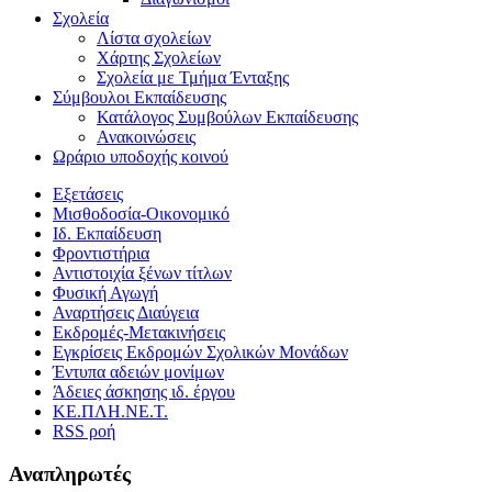
Σχολεία
Λίστα σχολείων
Χάρτης Σχολείων
Σχολεία με Τμήμα Ένταξης
Σύμβουλοι Εκπαίδευσης
Κατάλογος Συμβούλων Εκπαίδευσης
Ανακοινώσεις
Ωράριο υποδοχής κοινού
Εξετάσεις
Μισθοδοσία-Οικονομικό
Ιδ. Εκπαίδευση
Φροντιστήρια
Αντιστοιχία ξένων τίτλων
Φυσική Αγωγή
Αναρτήσεις Διαύγεια
Εκδρομές-Μετακινήσεις
Εγκρίσεις Εκδρομών Σχολικών Μονάδων
Έντυπα αδειών μονίμων
Άδειες άσκησης ιδ. έργου
ΚΕ.ΠΛΗ.ΝΕ.Τ.
RSS ροή
Αναπληρωτές