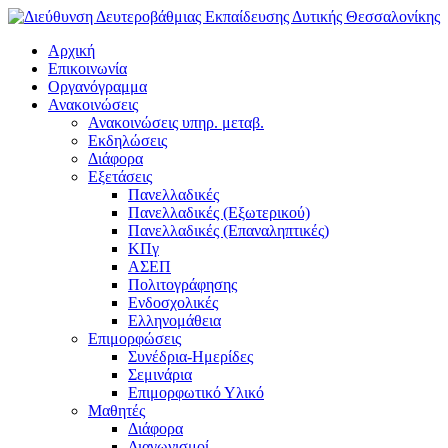
Αρχική
Επικοινωνία
Οργανόγραμμα
Ανακοινώσεις
Ανακοινώσεις υπηρ. μεταβ.
Εκδηλώσεις
Διάφορα
Εξετάσεις
Πανελλαδικές
Πανελλαδικές (Εξωτερικού)
Πανελλαδικές (Επαναληπτικές)
ΚΠγ
ΑΣΕΠ
Πολιτογράφησης
Ενδοσχολικές
Ελληνομάθεια
Επιμορφώσεις
Συνέδρια-Ημερίδες
Σεμινάρια
Επιμορφωτικό Υλικό
Μαθητές
Διάφορα
Διαγωνισμοί