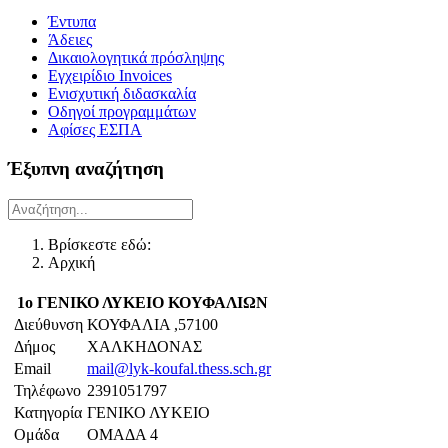
Έντυπα
Άδειες
Δικαιολογητικά πρόσληψης
Εγχειρίδιο Invoices
Ενισχυτική διδασκαλία
Οδηγοί προγραμμάτων
Αφίσες ΕΣΠΑ
Έξυπνη αναζήτηση
Βρίσκεστε εδώ:
Αρχική
1ο ΓΕΝΙΚΟ ΛΥΚΕΙΟ ΚΟΥΦΑΛΙΩΝ
Διεύθυνση
ΚΟΥΦΑΛΙΑ ,57100
Δήμος
ΧΑΛΚΗΔΟΝΑΣ
Email
mail@lyk-koufal.thess.sch.gr
Τηλέφωνο
2391051797
Κατηγορία
ΓΕΝΙΚΟ ΛΥΚΕΙΟ
Ομάδα
ΟΜΑΔΑ 4