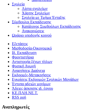
Σχολεία
Λίστα σχολείων
Χάρτης Σχολείων
Σχολεία με Τμήμα Ένταξης
Σύμβουλοι Εκπαίδευσης
Κατάλογος Συμβούλων Εκπαίδευσης
Ανακοινώσεις
Ωράριο υποδοχής κοινού
Εξετάσεις
Μισθοδοσία-Οικονομικό
Ιδ. Εκπαίδευση
Φροντιστήρια
Αντιστοιχία ξένων τίτλων
Φυσική Αγωγή
Αναρτήσεις Διαύγεια
Εκδρομές-Μετακινήσεις
Εγκρίσεις Εκδρομών Σχολικών Μονάδων
Έντυπα αδειών μονίμων
Άδειες άσκησης ιδ. έργου
ΚΕ.ΠΛΗ.ΝΕ.Τ.
RSS ροή
Αναπληρωτές