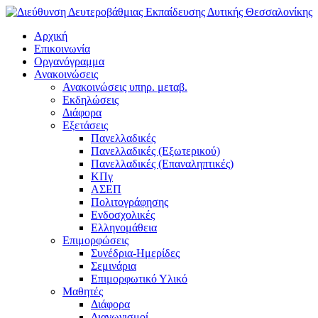
Αρχική
Επικοινωνία
Οργανόγραμμα
Ανακοινώσεις
Ανακοινώσεις υπηρ. μεταβ.
Εκδηλώσεις
Διάφορα
Εξετάσεις
Πανελλαδικές
Πανελλαδικές (Εξωτερικού)
Πανελλαδικές (Επαναληπτικές)
ΚΠγ
ΑΣΕΠ
Πολιτογράφησης
Ενδοσχολικές
Ελληνομάθεια
Επιμορφώσεις
Συνέδρια-Ημερίδες
Σεμινάρια
Επιμορφωτικό Υλικό
Μαθητές
Διάφορα
Διαγωνισμοί