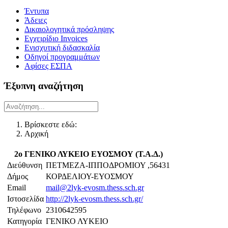
Έντυπα
Άδειες
Δικαιολογητικά πρόσληψης
Εγχειρίδιο Invoices
Ενισχυτική διδασκαλία
Οδηγοί προγραμμάτων
Αφίσες ΕΣΠΑ
Έξυπνη αναζήτηση
Βρίσκεστε εδώ:
Αρχική
2ο ΓΕΝΙΚΟ ΛΥΚΕΙΟ ΕΥΟΣΜΟΥ (Τ.Α.Δ.)
Διεύθυνση
ΠΕΤΜΕΖΑ-ΙΠΠΟΔΡΟΜΙΟΥ ,56431
Δήμος
ΚΟΡΔΕΛΙΟΥ-ΕΥΟΣΜΟΥ
Email
mail@2lyk-evosm.thess.sch.gr
Ιστοσελίδα
http://2lyk-evosm.thess.sch.gr/
Τηλέφωνο
2310642595
Κατηγορία
ΓΕΝΙΚΟ ΛΥΚΕΙΟ