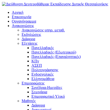
Αρχική
Επικοινωνία
Οργανόγραμμα
Ανακοινώσεις
Ανακοινώσεις υπηρ. μεταβ.
Εκδηλώσεις
Διάφορα
Εξετάσεις
Πανελλαδικές
Πανελλαδικές (Εξωτερικού)
Πανελλαδικές (Επαναληπτικές)
ΚΠγ
ΑΣΕΠ
Πολιτογράφησης
Ενδοσχολικές
Ελληνομάθεια
Επιμορφώσεις
Συνέδρια-Ημερίδες
Σεμινάρια
Επιμορφωτικό Υλικό
Μαθητές
Διάφορα
Διαγωνισμοί