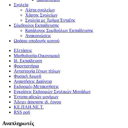
Σχολεία
Λίστα σχολείων
Χάρτης Σχολείων
Σχολεία με Τμήμα Ένταξης
Σύμβουλοι Εκπαίδευσης
Κατάλογος Συμβούλων Εκπαίδευσης
Ανακοινώσεις
Ωράριο υποδοχής κοινού
Εξετάσεις
Μισθοδοσία-Οικονομικό
Ιδ. Εκπαίδευση
Φροντιστήρια
Αντιστοιχία ξένων τίτλων
Φυσική Αγωγή
Αναρτήσεις Διαύγεια
Εκδρομές-Μετακινήσεις
Εγκρίσεις Εκδρομών Σχολικών Μονάδων
Έντυπα αδειών μονίμων
Άδειες άσκησης ιδ. έργου
ΚΕ.ΠΛΗ.ΝΕ.Τ.
RSS ροή
Αναπληρωτές