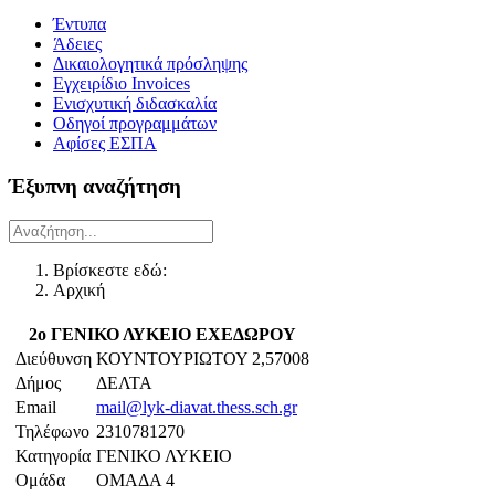
Έντυπα
Άδειες
Δικαιολογητικά πρόσληψης
Εγχειρίδιο Invoices
Ενισχυτική διδασκαλία
Οδηγοί προγραμμάτων
Αφίσες ΕΣΠΑ
Έξυπνη αναζήτηση
Βρίσκεστε εδώ:
Αρχική
2ο ΓΕΝΙΚΟ ΛΥΚΕΙΟ ΕΧΕΔΩΡΟΥ
Διεύθυνση
ΚΟΥΝΤΟΥΡΙΩΤΟΥ 2,57008
Δήμος
ΔΕΛΤΑ
Email
mail@lyk-diavat.thess.sch.gr
Τηλέφωνο
2310781270
Κατηγορία
ΓΕΝΙΚΟ ΛΥΚΕΙΟ
Ομάδα
ΟΜΑΔΑ 4