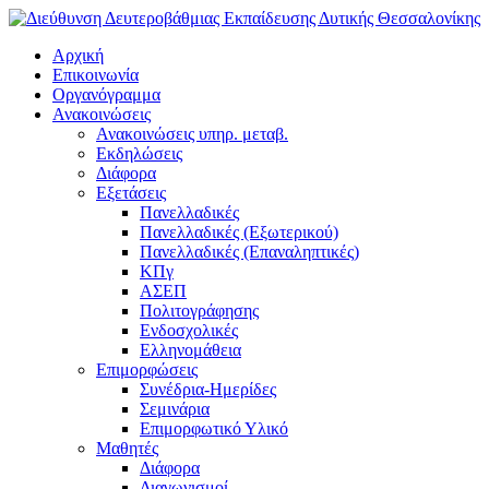
Αρχική
Επικοινωνία
Οργανόγραμμα
Ανακοινώσεις
Ανακοινώσεις υπηρ. μεταβ.
Εκδηλώσεις
Διάφορα
Εξετάσεις
Πανελλαδικές
Πανελλαδικές (Εξωτερικού)
Πανελλαδικές (Επαναληπτικές)
ΚΠγ
ΑΣΕΠ
Πολιτογράφησης
Ενδοσχολικές
Ελληνομάθεια
Επιμορφώσεις
Συνέδρια-Ημερίδες
Σεμινάρια
Επιμορφωτικό Υλικό
Μαθητές
Διάφορα
Διαγωνισμοί