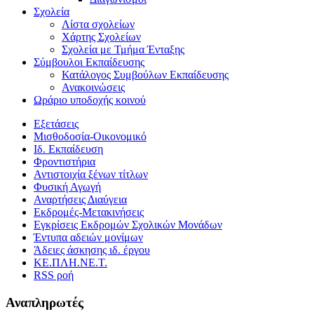
Σχολεία
Λίστα σχολείων
Χάρτης Σχολείων
Σχολεία με Τμήμα Ένταξης
Σύμβουλοι Εκπαίδευσης
Κατάλογος Συμβούλων Εκπαίδευσης
Ανακοινώσεις
Ωράριο υποδοχής κοινού
Εξετάσεις
Μισθοδοσία-Οικονομικό
Ιδ. Εκπαίδευση
Φροντιστήρια
Αντιστοιχία ξένων τίτλων
Φυσική Αγωγή
Αναρτήσεις Διαύγεια
Εκδρομές-Μετακινήσεις
Εγκρίσεις Εκδρομών Σχολικών Μονάδων
Έντυπα αδειών μονίμων
Άδειες άσκησης ιδ. έργου
ΚΕ.ΠΛΗ.ΝΕ.Τ.
RSS ροή
Αναπληρωτές