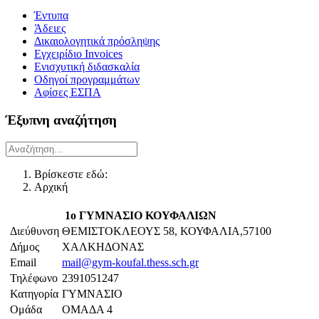
Έντυπα
Άδειες
Δικαιολογητικά πρόσληψης
Εγχειρίδιο Invoices
Ενισχυτική διδασκαλία
Οδηγοί προγραμμάτων
Αφίσες ΕΣΠΑ
Έξυπνη αναζήτηση
Βρίσκεστε εδώ:
Αρχική
1ο ΓΥΜΝΑΣΙΟ ΚΟΥΦΑΛΙΩΝ
Διεύθυνση
ΘΕΜΙΣΤΟΚΛΕΟΥΣ 58, ΚΟΥΦΑΛΙΑ,57100
Δήμος
ΧΑΛΚΗΔΟΝΑΣ
Email
mail@gym-koufal.thess.sch.gr
Τηλέφωνο
2391051247
Κατηγορία
ΓΥΜΝΑΣΙΟ
Ομάδα
ΟΜΑΔΑ 4