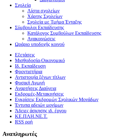
Σχολεία
Λίστα σχολείων
Χάρτης Σχολείων
Σχολεία με Τμήμα Ένταξης
Σύμβουλοι Εκπαίδευσης
Κατάλογος Συμβούλων Εκπαίδευσης
Ανακοινώσεις
Ωράριο υποδοχής κοινού
Εξετάσεις
Μισθοδοσία-Οικονομικό
Ιδ. Εκπαίδευση
Φροντιστήρια
Αντιστοιχία ξένων τίτλων
Φυσική Αγωγή
Αναρτήσεις Διαύγεια
Εκδρομές-Μετακινήσεις
Εγκρίσεις Εκδρομών Σχολικών Μονάδων
Έντυπα αδειών μονίμων
Άδειες άσκησης ιδ. έργου
ΚΕ.ΠΛΗ.ΝΕ.Τ.
RSS ροή
Αναπληρωτές