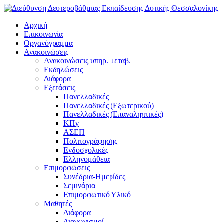
Αρχική
Επικοινωνία
Οργανόγραμμα
Ανακοινώσεις
Ανακοινώσεις υπηρ. μεταβ.
Εκδηλώσεις
Διάφορα
Εξετάσεις
Πανελλαδικές
Πανελλαδικές (Εξωτερικού)
Πανελλαδικές (Επαναληπτικές)
ΚΠγ
ΑΣΕΠ
Πολιτογράφησης
Ενδοσχολικές
Ελληνομάθεια
Επιμορφώσεις
Συνέδρια-Ημερίδες
Σεμινάρια
Επιμορφωτικό Υλικό
Μαθητές
Διάφορα
Διαγωνισμοί