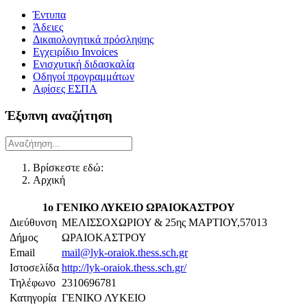
Έντυπα
Άδειες
Δικαιολογητικά πρόσληψης
Εγχειρίδιο Invoices
Ενισχυτική διδασκαλία
Οδηγοί προγραμμάτων
Αφίσες ΕΣΠΑ
Έξυπνη αναζήτηση
Βρίσκεστε εδώ:
Αρχική
1ο ΓΕΝΙΚΟ ΛΥΚΕΙΟ ΩΡΑΙΟΚΑΣΤΡΟΥ
Διεύθυνση
ΜΕΛΙΣΣΟΧΩΡΙΟΥ & 25ης ΜΑΡΤΙΟΥ,57013
Δήμος
ΩΡΑΙΟΚΑΣΤΡΟΥ
Email
mail@lyk-oraiok.thess.sch.gr
Ιστοσελίδα
http://lyk-oraiok.thess.sch.gr/
Τηλέφωνο
2310696781
Κατηγορία
ΓΕΝΙΚΟ ΛΥΚΕΙΟ