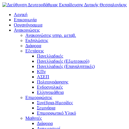
Αρχική
Επικοινωνία
Οργανόγραμμα
Ανακοινώσεις
Ανακοινώσεις υπηρ. μεταβ.
Εκδηλώσεις
Διάφορα
Εξετάσεις
Πανελλαδικές
Πανελλαδικές (Εξωτερικού)
Πανελλαδικές (Επαναληπτικές)
ΚΠγ
ΑΣΕΠ
Πολιτογράφησης
Ενδοσχολικές
Ελληνομάθεια
Επιμορφώσεις
Συνέδρια-Ημερίδες
Σεμινάρια
Επιμορφωτικό Υλικό
Μαθητές
Διάφορα
Διαγωνισμοί