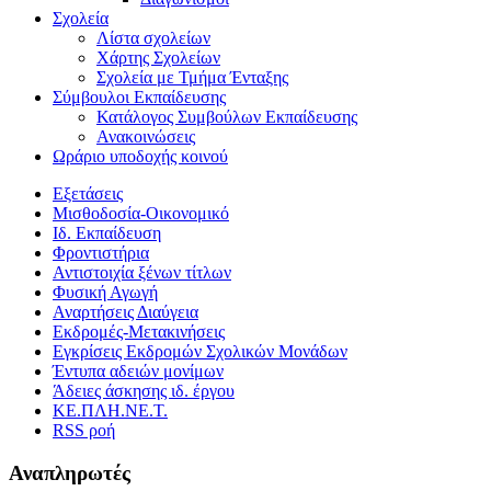
Σχολεία
Λίστα σχολείων
Χάρτης Σχολείων
Σχολεία με Τμήμα Ένταξης
Σύμβουλοι Εκπαίδευσης
Κατάλογος Συμβούλων Εκπαίδευσης
Ανακοινώσεις
Ωράριο υποδοχής κοινού
Εξετάσεις
Μισθοδοσία-Οικονομικό
Ιδ. Εκπαίδευση
Φροντιστήρια
Αντιστοιχία ξένων τίτλων
Φυσική Αγωγή
Αναρτήσεις Διαύγεια
Εκδρομές-Μετακινήσεις
Εγκρίσεις Εκδρομών Σχολικών Μονάδων
Έντυπα αδειών μονίμων
Άδειες άσκησης ιδ. έργου
ΚΕ.ΠΛΗ.ΝΕ.Τ.
RSS ροή
Αναπληρωτές