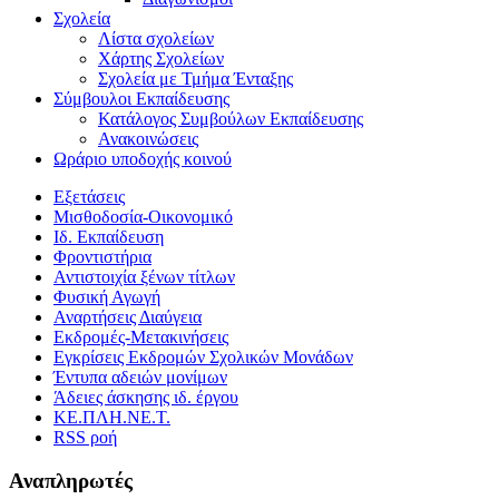
Σχολεία
Λίστα σχολείων
Χάρτης Σχολείων
Σχολεία με Τμήμα Ένταξης
Σύμβουλοι Εκπαίδευσης
Κατάλογος Συμβούλων Εκπαίδευσης
Ανακοινώσεις
Ωράριο υποδοχής κοινού
Εξετάσεις
Μισθοδοσία-Οικονομικό
Ιδ. Εκπαίδευση
Φροντιστήρια
Αντιστοιχία ξένων τίτλων
Φυσική Αγωγή
Αναρτήσεις Διαύγεια
Εκδρομές-Μετακινήσεις
Εγκρίσεις Εκδρομών Σχολικών Μονάδων
Έντυπα αδειών μονίμων
Άδειες άσκησης ιδ. έργου
ΚΕ.ΠΛΗ.ΝΕ.Τ.
RSS ροή
Αναπληρωτές