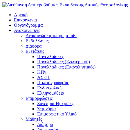
Αρχική
Επικοινωνία
Οργανόγραμμα
Ανακοινώσεις
Ανακοινώσεις υπηρ. μεταβ.
Εκδηλώσεις
Διάφορα
Εξετάσεις
Πανελλαδικές
Πανελλαδικές (Εξωτερικού)
Πανελλαδικές (Επαναληπτικές)
ΚΠγ
ΑΣΕΠ
Πολιτογράφησης
Ενδοσχολικές
Ελληνομάθεια
Επιμορφώσεις
Συνέδρια-Ημερίδες
Σεμινάρια
Επιμορφωτικό Υλικό
Μαθητές
Διάφορα
Διαγωνισμοί