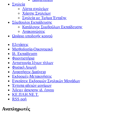
Σχολεία
Λίστα σχολείων
Χάρτης Σχολείων
Σχολεία με Τμήμα Ένταξης
Σύμβουλοι Εκπαίδευσης
Κατάλογος Συμβούλων Εκπαίδευσης
Ανακοινώσεις
Ωράριο υποδοχής κοινού
Εξετάσεις
Μισθοδοσία-Οικονομικό
Ιδ. Εκπαίδευση
Φροντιστήρια
Αντιστοιχία ξένων τίτλων
Φυσική Αγωγή
Αναρτήσεις Διαύγεια
Εκδρομές-Μετακινήσεις
Εγκρίσεις Εκδρομών Σχολικών Μονάδων
Έντυπα αδειών μονίμων
Άδειες άσκησης ιδ. έργου
ΚΕ.ΠΛΗ.ΝΕ.Τ.
RSS ροή
Αναπληρωτές