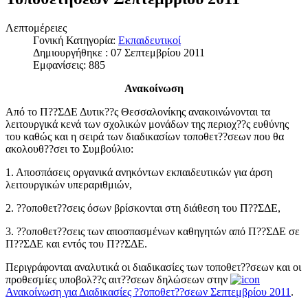
Λεπτομέρειες
Γονική Κατηγορία:
Εκπαιδευτικοί
Δημιουργήθηκε : 07 Σεπτεμβρίου 2011
Εμφανίσεις: 885
Ανακοίνωση
Από το Π??ΣΔΕ Δυτικ??ς Θεσσαλονίκης ανακοινώνονται τα
λειτουργικά κενά των σχολικών μονάδων της περιοχ??ς ευθύνης
του καθώς και η σειρά των διαδικασίων τοποθετ??σεων που θα
ακολουθ??σει το Συμβούλιο:
1. Αποσπάσεις οργανικά ανηκόντων εκπαιδευτικών για άρση
λειτουργικών υπεραριθμιών,
2. ??οποθετ??σεις όσων βρίσκονται στη διάθεση του Π??ΣΔΕ,
3. ??οποθετ??σεις των αποσπασμένων καθηγητών από Π??ΣΔΕ σε
Π??ΣΔΕ και εντός του Π??ΣΔΕ.
Περιγράφονται αναλυτικά οι διαδικασίες των τοποθετ??σεων και οι
προθεσμίες υποβολ??ς αιτ??σεων δηλώσεων στην
Ανακοίνωση για Διαδικασίες ??οποθετ??σεων Σεπτεμβρίου 2011
.