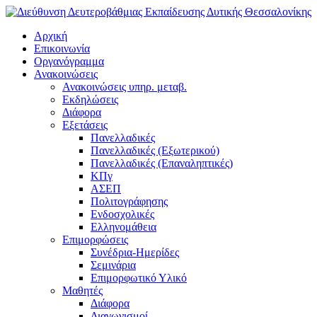
Αρχική
Επικοινωνία
Οργανόγραμμα
Ανακοινώσεις
Ανακοινώσεις υπηρ. μεταβ.
Εκδηλώσεις
Διάφορα
Εξετάσεις
Πανελλαδικές
Πανελλαδικές (Εξωτερικού)
Πανελλαδικές (Επαναληπτικές)
ΚΠγ
ΑΣΕΠ
Πολιτογράφησης
Ενδοσχολικές
Ελληνομάθεια
Επιμορφώσεις
Συνέδρια-Ημερίδες
Σεμινάρια
Επιμορφωτικό Υλικό
Μαθητές
Διάφορα
Διαγωνισμοί