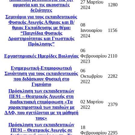
27 Μαρτίου
αρμονία και τις ακουστικές
1280
2024
δεξιότητες
Σεμινάριο για τους εκπαιδευτικούς
Φυσικής Αγωγής Α/θμιας και Β/
08
θμιας Εκπαίδευσης με θέμα:
Ιανουαρίου
1156
“Παιχνίδια Φυσικής
2024
Δραστηριότητας και Γνωστικής
Πρόκλησης”
06
Εργαστηριακές Ημερίδες Βιολογίας
Φεβρουαρίου
2110
2023
Ενημερωτική-Επιμορφωτική
06
Συνάντηση για τους εκπαιδευτικούς
Οκτωβρίου
2282
που διδάσκουν Φυσική στο
2022
Γυμνάσιο
Πρόσκληση των εκπαιδευτικών
ΠΕ91 – Θεατρικής Αγωγής στη
διαδικτυακή επιμόρφωση «Τα
02 Μαρτίου
2379
χαρακτηριστικά των παιδιών με
2022
ΔΑΦ, που σχετίζονται με τη μάθησή
τους»
Πρόσκληση των εκπαιδευτικών
18
ΠΕ91 – Θεατρικής Αγωγής σε
Φεβρουαρίου
2295