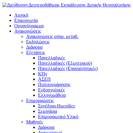
Αρχική
Επικοινωνία
Οργανόγραμμα
Ανακοινώσεις
Ανακοινώσεις υπηρ. μεταβ.
Εκδηλώσεις
Διάφορα
Εξετάσεις
Πανελλαδικές
Πανελλαδικές (Εξωτερικού)
Πανελλαδικές (Επαναληπτικές)
ΚΠγ
ΑΣΕΠ
Πολιτογράφησης
Ενδοσχολικές
Ελληνομάθεια
Επιμορφώσεις
Συνέδρια-Ημερίδες
Σεμινάρια
Επιμορφωτικό Υλικό
Μαθητές
Διάφορα
Διαγωνισμοί