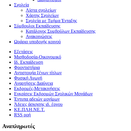
Σχολεία
Λίστα σχολείων
Χάρτης Σχολείων
Σχολεία με Τμήμα Ένταξης
Σύμβουλοι Εκπαίδευσης
Κατάλογος Συμβούλων Εκπαίδευσης
Ανακοινώσεις
Ωράριο υποδοχής κοινού
Εξετάσεις
Μισθοδοσία-Οικονομικό
Ιδ. Εκπαίδευση
Φροντιστήρια
Αντιστοιχία ξένων τίτλων
Φυσική Αγωγή
Αναρτήσεις Διαύγεια
Εκδρομές-Μετακινήσεις
Εγκρίσεις Εκδρομών Σχολικών Μονάδων
Έντυπα αδειών μονίμων
Άδειες άσκησης ιδ. έργου
ΚΕ.ΠΛΗ.ΝΕ.Τ.
RSS ροή
Αναπληρωτές