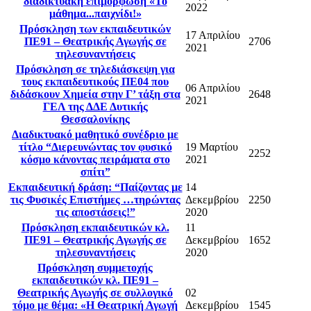
διαδικτυακή επιμόρφωση «Το
2022
μάθημα...παιχνίδι!»
Πρόσκληση των εκπαιδευτικών
17 Απριλίου
ΠΕ91 – Θεατρικής Αγωγής σε
2706
2021
τηλεσυναντήσεις
Πρόσκληση σε τηλεδιάσκεψη για
τους εκπαιδευτικούς ΠΕ04 που
06 Απριλίου
διδάσκουν Χημεία στην Γ’ τάξη στα
2648
2021
ΓΕΛ της ΔΔΕ Δυτικής
Θεσσαλονίκης
Διαδικτυακό μαθητικό συνέδριο με
τίτλο “Διερευνώντας τον φυσικό
19 Μαρτίου
2252
κόσμο κάνοντας πειράματα στο
2021
σπίτι”
Εκπαιδευτική δράση: “Παίζοντας με
14
τις Φυσικές Επιστήμες …τηρώντας
Δεκεμβρίου
2250
τις αποστάσεις!”
2020
Πρόσκληση εκπαιδευτικών κλ.
11
ΠΕ91 – Θεατρικής Αγωγής σε
Δεκεμβρίου
1652
τηλεσυναντήσεις
2020
Πρόσκληση συμμετοχής
εκπαιδευτικών κλ. ΠΕ91 –
Θεατρικής Αγωγής σε συλλογικό
02
τόμο με θέμα: «Η Θεατρική Αγωγή
Δεκεμβρίου
1545