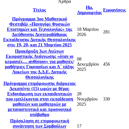
Άρθρα
Ημ.
Τίτλος
Εμφανίσεις
Δημιουργίας
Πρόγραμμα 3ου Μαθητικού
Φεστιβάλ «Πανηγύρι Φυσικών
Επιστημών και Τεχνολογίας» της
18 Μαρτίου
281
Διεύθυνσης Δευτεροβάθμιας
2026
Εκπαίδευσης Δυτικής Θεσσαλονίκης
στις 19, 20, και 21 Μαρτίου 2025
Προκήρυξη 3ων Αγώνων
Εκφραστικής Ανάγνωσης «όταν οι
08
κερασιές… ανθίσουν» για μαθητές/
Δεκεμβρίου
456
μαθήτριες Γυμνασίων και Α΄ τάξης
2025
Λυκείων της Δ.Δ.Ε. Δυτικής
Θεσσαλονίκης
Πρόγραμμα επιμόρφωσης διάρκειας
Δεκαπέντε (15) ωρών με θέμα:
Ενδυνάμωση των εκπαιδευτικών
28
που εμπλέκονται στην εκπαίδευση
Νοεμβρίου
330
μαθητών και μαθητριών με
2025
μεταναστευτικό και προσφυγικό
υπόβαθρο
Πρόσκληση σε επιμορφωτική
συνάντηση των Συμβούλων
17