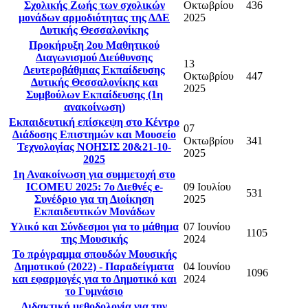
Σχολικής Ζωής των σχολικών
Οκτωβρίου
436
μονάδων αρμοδιότητας της ΔΔΕ
2025
Δυτικής Θεσσαλονίκης
Προκήρυξη 2ου Μαθητικού
Διαγωνισμού Διεύθυνσης
13
Δευτεροβάθμιας Εκπαίδευσης
Οκτωβρίου
447
Δυτικής Θεσσαλονίκης και
2025
Συμβούλων Εκπαίδευσης (1η
ανακοίνωση)
Εκπαιδευτική επίσκεψη στο Κέντρο
07
Διάδοσης Επιστημών και Μουσείο
Οκτωβρίου
341
Τεχνολογίας ΝΟΗΣΙΣ 20&21-10-
2025
2025
1η Ανακοίνωση για συμμετοχή στο
ICOMEU 2025: 7ο Διεθνές e-
09 Ιουλίου
531
Συνέδριο για τη Διοίκηση
2025
Εκπαιδευτικών Μονάδων
Υλικό και Σύνδεσμοι για το μάθημα
07 Ιουνίου
1105
της Μουσικής
2024
Το πρόγραμμα σπουδών Μουσικής
Δημοτικού (2022) - Παραδείγματα
04 Ιουνίου
1096
και εφαρμογές για το Δημοτικό και
2024
το Γυμνάσιο
Διδακτική μεθοδολογία για την