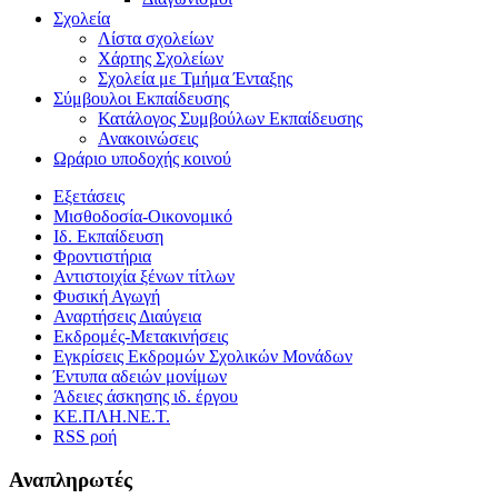
Σχολεία
Λίστα σχολείων
Χάρτης Σχολείων
Σχολεία με Τμήμα Ένταξης
Σύμβουλοι Εκπαίδευσης
Κατάλογος Συμβούλων Εκπαίδευσης
Ανακοινώσεις
Ωράριο υποδοχής κοινού
Εξετάσεις
Μισθοδοσία-Οικονομικό
Ιδ. Εκπαίδευση
Φροντιστήρια
Αντιστοιχία ξένων τίτλων
Φυσική Αγωγή
Αναρτήσεις Διαύγεια
Εκδρομές-Μετακινήσεις
Εγκρίσεις Εκδρομών Σχολικών Μονάδων
Έντυπα αδειών μονίμων
Άδειες άσκησης ιδ. έργου
ΚΕ.ΠΛΗ.ΝΕ.Τ.
RSS ροή
Αναπληρωτές