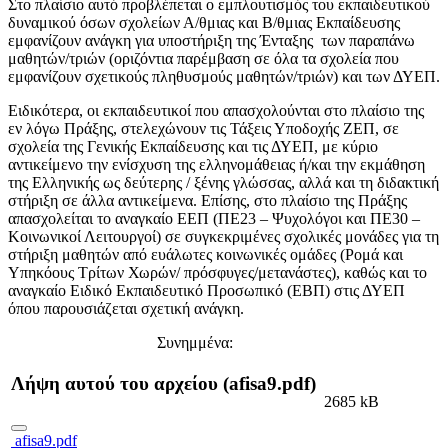
Στο πλαίσιο αυτό προβλέπεται ο εμπλουτισμός του εκπαιδευτικού
δυναμικού όσων σχολείων Α/θμιας και Β/θμιας Εκπαίδευσης
εμφανίζουν ανάγκη για υποστήριξη της Ένταξης των παραπάνω
μαθητών/τριών (οριζόντια παρέμβαση σε όλα τα σχολεία που
εμφανίζουν σχετικούς πληθυσμούς μαθητών/τριών) και των ΔΥΕΠ.
Ειδικότερα, οι εκπαιδευτικοί που απασχολούνται στο πλαίσιο της
εν λόγω Πράξης, στελεχώνουν τις Τάξεις Υποδοχής ΖΕΠ, σε
σχολεία της Γενικής Εκπαίδευσης και τις ΔΥΕΠ, με κύριο
αντικείμενο την ενίσχυση της ελληνομάθειας ή/και την εκμάθηση
της Ελληνικής ως δεύτερης / ξένης γλώσσας, αλλά και τη διδακτική
στήριξη σε άλλα αντικείμενα. Επίσης, στο πλαίσιο της Πράξης
απασχολείται το αναγκαίο ΕΕΠ (ΠΕ23 – Ψυχολόγοι και ΠΕ30 –
Κοινωνικοί Λειτουργοί) σε συγκεκριμένες σχολικές μονάδες για τη
στήριξη μαθητών από ευάλωτες κοινωνικές ομάδες (Ρομά και
Υπηκόους Τρίτων Χωρών/ πρόσφυγες/μετανάστες), καθώς και το
αναγκαίο Ειδικό Εκπαιδευτικό Προσωπικό (ΕΒΠ) στις ΔΥΕΠ
όπου παρουσιάζεται σχετική ανάγκη.
Συνημμένα:
Λήψη αυτού του αρχείου (afisa9.pdf)
2685 kB
afisa9.pdf