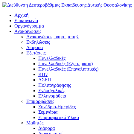
Αρχική
Επικοινωνία
Οργανόγραμμα
Ανακοινώσεις
Ανακοινώσεις υπηρ. μεταβ.
Εκδηλώσεις
Διάφορα
Εξετάσεις
Πανελλαδικές
Πανελλαδικές (Εξωτερικού)
Πανελλαδικές (Επαναληπτικές)
ΚΠγ
ΑΣΕΠ
Πολιτογράφησης
Ενδοσχολικές
Ελληνομάθεια
Επιμορφώσεις
Συνέδρια-Ημερίδες
Σεμινάρια
Επιμορφωτικό Υλικό
Μαθητές
Διάφορα
Διαγωνισμοί