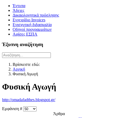
Έντυπα
Άδειες
Δικαιολογητικά πρόσληψης
Εγχειρίδιο Invoices
Ενισχυτική διδασκαλία
Οδηγοί προγραμμάτων
Αφίσες ΕΣΠΑ
Έξυπνη αναζήτηση
Βρίσκεστε εδώ:
Αρχική
Φυσική Αγωγή
Φυσική Αγωγή
http://omadafadthes.blogspot.gr/
Εμφάνιση #
Άρθρα