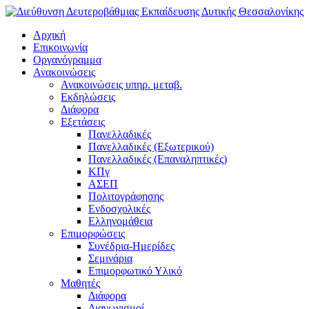
Αρχική
Επικοινωνία
Οργανόγραμμα
Ανακοινώσεις
Ανακοινώσεις υπηρ. μεταβ.
Εκδηλώσεις
Διάφορα
Εξετάσεις
Πανελλαδικές
Πανελλαδικές (Εξωτερικού)
Πανελλαδικές (Επαναληπτικές)
ΚΠγ
ΑΣΕΠ
Πολιτογράφησης
Ενδοσχολικές
Ελληνομάθεια
Επιμορφώσεις
Συνέδρια-Ημερίδες
Σεμινάρια
Επιμορφωτικό Υλικό
Μαθητές
Διάφορα
Διαγωνισμοί