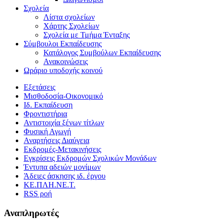
Σχολεία
Λίστα σχολείων
Χάρτης Σχολείων
Σχολεία με Τμήμα Ένταξης
Σύμβουλοι Εκπαίδευσης
Κατάλογος Συμβούλων Εκπαίδευσης
Ανακοινώσεις
Ωράριο υποδοχής κοινού
Εξετάσεις
Μισθοδοσία-Οικονομικό
Ιδ. Εκπαίδευση
Φροντιστήρια
Αντιστοιχία ξένων τίτλων
Φυσική Αγωγή
Αναρτήσεις Διαύγεια
Εκδρομές-Μετακινήσεις
Εγκρίσεις Εκδρομών Σχολικών Μονάδων
Έντυπα αδειών μονίμων
Άδειες άσκησης ιδ. έργου
ΚΕ.ΠΛΗ.ΝΕ.Τ.
RSS ροή
Αναπληρωτές