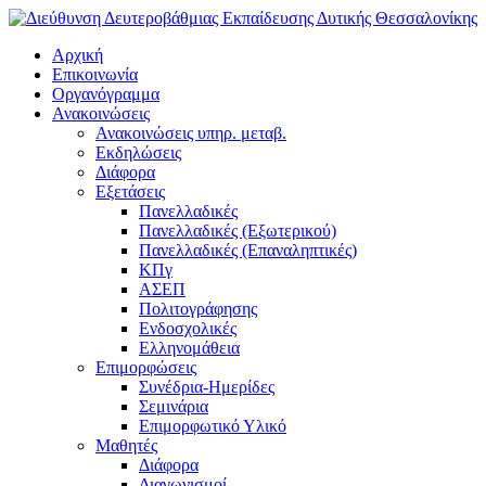
Αρχική
Επικοινωνία
Οργανόγραμμα
Ανακοινώσεις
Ανακοινώσεις υπηρ. μεταβ.
Εκδηλώσεις
Διάφορα
Εξετάσεις
Πανελλαδικές
Πανελλαδικές (Εξωτερικού)
Πανελλαδικές (Επαναληπτικές)
ΚΠγ
ΑΣΕΠ
Πολιτογράφησης
Ενδοσχολικές
Ελληνομάθεια
Επιμορφώσεις
Συνέδρια-Ημερίδες
Σεμινάρια
Επιμορφωτικό Υλικό
Μαθητές
Διάφορα
Διαγωνισμοί