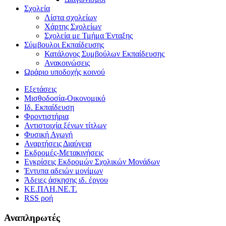
Σχολεία
Λίστα σχολείων
Χάρτης Σχολείων
Σχολεία με Τμήμα Ένταξης
Σύμβουλοι Εκπαίδευσης
Κατάλογος Συμβούλων Εκπαίδευσης
Ανακοινώσεις
Ωράριο υποδοχής κοινού
Εξετάσεις
Μισθοδοσία-Οικονομικό
Ιδ. Εκπαίδευση
Φροντιστήρια
Αντιστοιχία ξένων τίτλων
Φυσική Αγωγή
Αναρτήσεις Διαύγεια
Εκδρομές-Μετακινήσεις
Εγκρίσεις Εκδρομών Σχολικών Μονάδων
Έντυπα αδειών μονίμων
Άδειες άσκησης ιδ. έργου
ΚΕ.ΠΛΗ.ΝΕ.Τ.
RSS ροή
Αναπληρωτές