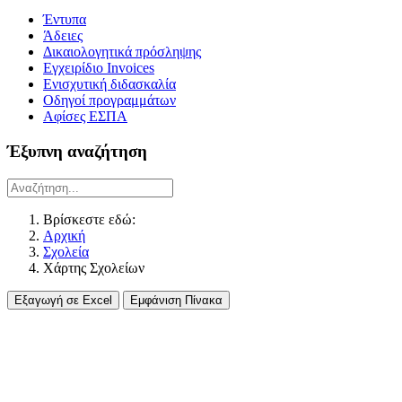
Έντυπα
Άδειες
Δικαιολογητικά πρόσληψης
Εγχειρίδιο Invoices
Ενισχυτική διδασκαλία
Οδηγοί προγραμμάτων
Αφίσες ΕΣΠΑ
Έξυπνη αναζήτηση
Βρίσκεστε εδώ:
Αρχική
Σχολεία
Χάρτης Σχολείων
Εξαγωγή σε Excel
Εμφάνιση Πίνακα