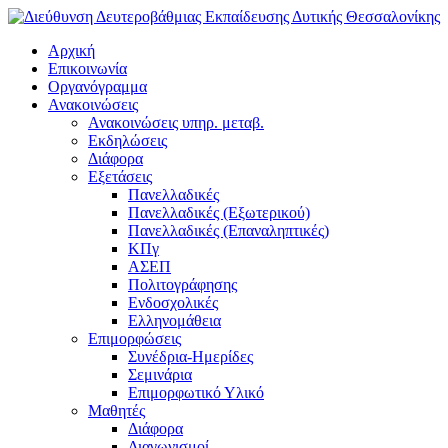
Αρχική
Επικοινωνία
Οργανόγραμμα
Ανακοινώσεις
Ανακοινώσεις υπηρ. μεταβ.
Εκδηλώσεις
Διάφορα
Εξετάσεις
Πανελλαδικές
Πανελλαδικές (Εξωτερικού)
Πανελλαδικές (Επαναληπτικές)
ΚΠγ
ΑΣΕΠ
Πολιτογράφησης
Ενδοσχολικές
Ελληνομάθεια
Επιμορφώσεις
Συνέδρια-Ημερίδες
Σεμινάρια
Επιμορφωτικό Υλικό
Μαθητές
Διάφορα
Διαγωνισμοί