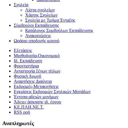
Σχολεία
Λίστα σχολείων
Χάρτης Σχολείων
Σχολεία με Τμήμα Ένταξης
Σύμβουλοι Εκπαίδευσης
Κατάλογος Συμβούλων Εκπαίδευσης
Ανακοινώσεις
Ωράριο υποδοχής κοινού
Εξετάσεις
Μισθοδοσία-Οικονομικό
Ιδ. Εκπαίδευση
Φροντιστήρια
Αντιστοιχία ξένων τίτλων
Φυσική Αγωγή
Αναρτήσεις Διαύγεια
Εκδρομές-Μετακινήσεις
Εγκρίσεις Εκδρομών Σχολικών Μονάδων
Έντυπα αδειών μονίμων
Άδειες άσκησης ιδ. έργου
ΚΕ.ΠΛΗ.ΝΕ.Τ.
RSS ροή
Αναπληρωτές