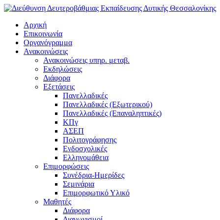
Αρχική
Επικοινωνία
Οργανόγραμμα
Ανακοινώσεις
Ανακοινώσεις υπηρ. μεταβ.
Εκδηλώσεις
Διάφορα
Εξετάσεις
Πανελλαδικές
Πανελλαδικές (Εξωτερικού)
Πανελλαδικές (Επαναληπτικές)
ΚΠγ
ΑΣΕΠ
Πολιτογράφησης
Ενδοσχολικές
Ελληνομάθεια
Επιμορφώσεις
Συνέδρια-Ημερίδες
Σεμινάρια
Επιμορφωτικό Υλικό
Μαθητές
Διάφορα
Διαγωνισμοί