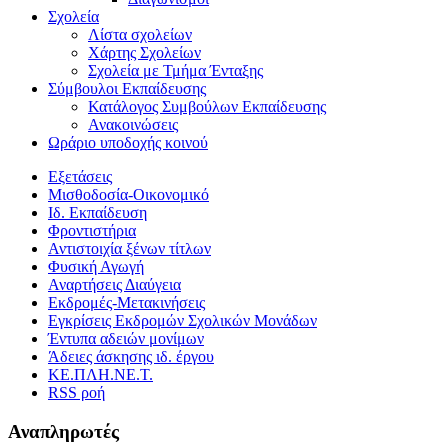
Σχολεία
Λίστα σχολείων
Χάρτης Σχολείων
Σχολεία με Τμήμα Ένταξης
Σύμβουλοι Εκπαίδευσης
Κατάλογος Συμβούλων Εκπαίδευσης
Ανακοινώσεις
Ωράριο υποδοχής κοινού
Εξετάσεις
Μισθοδοσία-Οικονομικό
Ιδ. Εκπαίδευση
Φροντιστήρια
Αντιστοιχία ξένων τίτλων
Φυσική Αγωγή
Αναρτήσεις Διαύγεια
Εκδρομές-Μετακινήσεις
Εγκρίσεις Εκδρομών Σχολικών Μονάδων
Έντυπα αδειών μονίμων
Άδειες άσκησης ιδ. έργου
ΚΕ.ΠΛΗ.ΝΕ.Τ.
RSS ροή
Αναπληρωτές