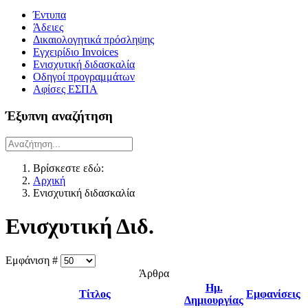
Έντυπα
Άδειες
Δικαιολογητικά πρόσληψης
Εγχειρίδιο Invoices
Ενισχυτική διδασκαλία
Οδηγοί προγραμμάτων
Αφίσες ΕΣΠΑ
Έξυπνη αναζήτηση
Βρίσκεστε εδώ:
Αρχική
Ενισχυτική διδασκαλία
Ενισχυτική Διδ.
Εμφάνιση #
Άρθρα
Ημ.
Τίτλος
Εμφανίσεις
Δημιουργίας