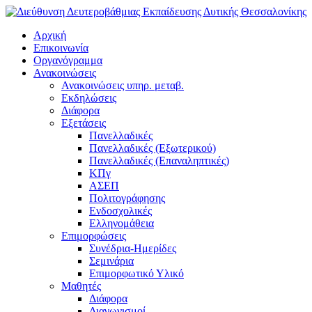
Αρχική
Επικοινωνία
Οργανόγραμμα
Ανακοινώσεις
Ανακοινώσεις υπηρ. μεταβ.
Εκδηλώσεις
Διάφορα
Εξετάσεις
Πανελλαδικές
Πανελλαδικές (Εξωτερικού)
Πανελλαδικές (Επαναληπτικές)
ΚΠγ
ΑΣΕΠ
Πολιτογράφησης
Ενδοσχολικές
Ελληνομάθεια
Επιμορφώσεις
Συνέδρια-Ημερίδες
Σεμινάρια
Επιμορφωτικό Υλικό
Μαθητές
Διάφορα
Διαγωνισμοί