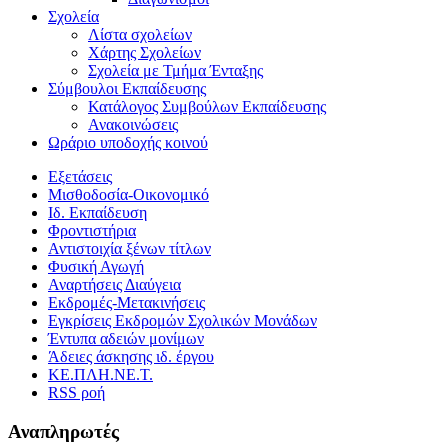
Σχολεία
Λίστα σχολείων
Χάρτης Σχολείων
Σχολεία με Τμήμα Ένταξης
Σύμβουλοι Εκπαίδευσης
Κατάλογος Συμβούλων Εκπαίδευσης
Ανακοινώσεις
Ωράριο υποδοχής κοινού
Εξετάσεις
Μισθοδοσία-Οικονομικό
Ιδ. Εκπαίδευση
Φροντιστήρια
Αντιστοιχία ξένων τίτλων
Φυσική Αγωγή
Αναρτήσεις Διαύγεια
Εκδρομές-Μετακινήσεις
Εγκρίσεις Εκδρομών Σχολικών Μονάδων
Έντυπα αδειών μονίμων
Άδειες άσκησης ιδ. έργου
ΚΕ.ΠΛΗ.ΝΕ.Τ.
RSS ροή
Αναπληρωτές