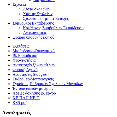
Σχολεία
Λίστα σχολείων
Χάρτης Σχολείων
Σχολεία με Τμήμα Ένταξης
Σύμβουλοι Εκπαίδευσης
Κατάλογος Συμβούλων Εκπαίδευσης
Ανακοινώσεις
Ωράριο υποδοχής κοινού
Εξετάσεις
Μισθοδοσία-Οικονομικό
Ιδ. Εκπαίδευση
Φροντιστήρια
Αντιστοιχία ξένων τίτλων
Φυσική Αγωγή
Αναρτήσεις Διαύγεια
Εκδρομές-Μετακινήσεις
Εγκρίσεις Εκδρομών Σχολικών Μονάδων
Έντυπα αδειών μονίμων
Άδειες άσκησης ιδ. έργου
ΚΕ.ΠΛΗ.ΝΕ.Τ.
RSS ροή
Αναπληρωτές