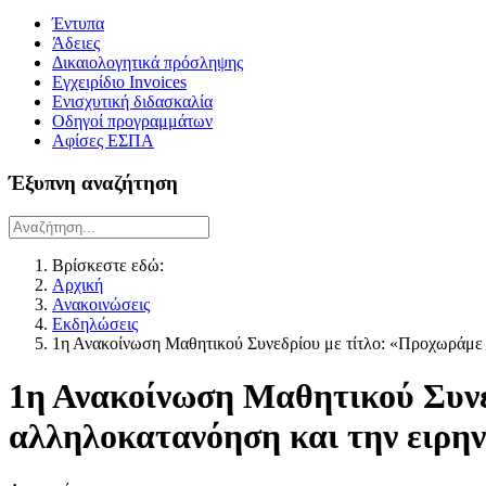
Έντυπα
Άδειες
Δικαιολογητικά πρόσληψης
Εγχειρίδιο Invoices
Ενισχυτική διδασκαλία
Οδηγοί προγραμμάτων
Αφίσες ΕΣΠΑ
Έξυπνη αναζήτηση
Βρίσκεστε εδώ:
Αρχική
Ανακοινώσεις
Εκδηλώσεις
1η Ανακοίνωση Μαθητικού Συνεδρίου με τίτλο: «Προχωράμε μ
1η Ανακοίνωση Μαθητικού Συνεδ
αλληλοκατανόηση και την ειρην