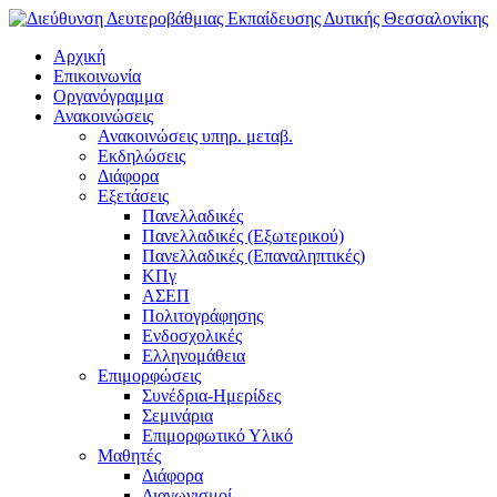
Αρχική
Επικοινωνία
Οργανόγραμμα
Ανακοινώσεις
Ανακοινώσεις υπηρ. μεταβ.
Εκδηλώσεις
Διάφορα
Εξετάσεις
Πανελλαδικές
Πανελλαδικές (Εξωτερικού)
Πανελλαδικές (Επαναληπτικές)
ΚΠγ
ΑΣΕΠ
Πολιτογράφησης
Ενδοσχολικές
Ελληνομάθεια
Επιμορφώσεις
Συνέδρια-Ημερίδες
Σεμινάρια
Επιμορφωτικό Υλικό
Μαθητές
Διάφορα
Διαγωνισμοί