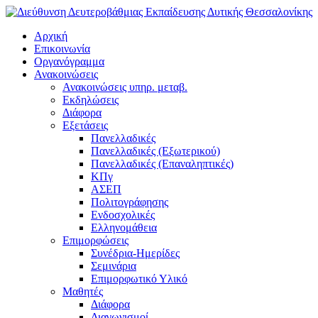
Αρχική
Επικοινωνία
Οργανόγραμμα
Ανακοινώσεις
Ανακοινώσεις υπηρ. μεταβ.
Εκδηλώσεις
Διάφορα
Εξετάσεις
Πανελλαδικές
Πανελλαδικές (Εξωτερικού)
Πανελλαδικές (Επαναληπτικές)
ΚΠγ
ΑΣΕΠ
Πολιτογράφησης
Ενδοσχολικές
Ελληνομάθεια
Επιμορφώσεις
Συνέδρια-Ημερίδες
Σεμινάρια
Επιμορφωτικό Υλικό
Μαθητές
Διάφορα
Διαγωνισμοί