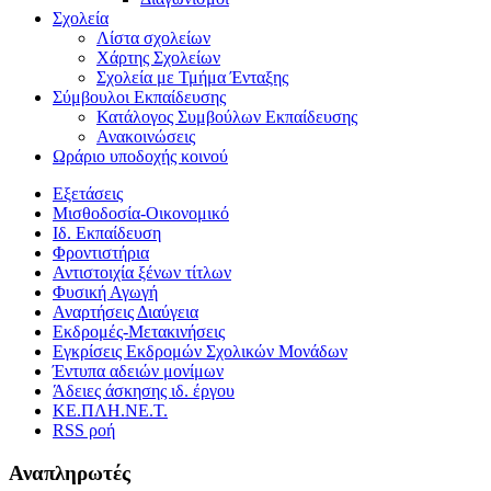
Σχολεία
Λίστα σχολείων
Χάρτης Σχολείων
Σχολεία με Τμήμα Ένταξης
Σύμβουλοι Εκπαίδευσης
Κατάλογος Συμβούλων Εκπαίδευσης
Ανακοινώσεις
Ωράριο υποδοχής κοινού
Εξετάσεις
Μισθοδοσία-Οικονομικό
Ιδ. Εκπαίδευση
Φροντιστήρια
Αντιστοιχία ξένων τίτλων
Φυσική Αγωγή
Αναρτήσεις Διαύγεια
Εκδρομές-Μετακινήσεις
Εγκρίσεις Εκδρομών Σχολικών Μονάδων
Έντυπα αδειών μονίμων
Άδειες άσκησης ιδ. έργου
ΚΕ.ΠΛΗ.ΝΕ.Τ.
RSS ροή
Αναπληρωτές