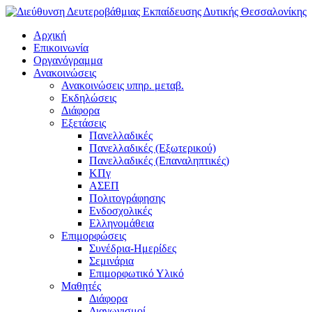
Αρχική
Επικοινωνία
Οργανόγραμμα
Ανακοινώσεις
Ανακοινώσεις υπηρ. μεταβ.
Εκδηλώσεις
Διάφορα
Εξετάσεις
Πανελλαδικές
Πανελλαδικές (Εξωτερικού)
Πανελλαδικές (Επαναληπτικές)
ΚΠγ
ΑΣΕΠ
Πολιτογράφησης
Ενδοσχολικές
Ελληνομάθεια
Επιμορφώσεις
Συνέδρια-Ημερίδες
Σεμινάρια
Επιμορφωτικό Υλικό
Μαθητές
Διάφορα
Διαγωνισμοί