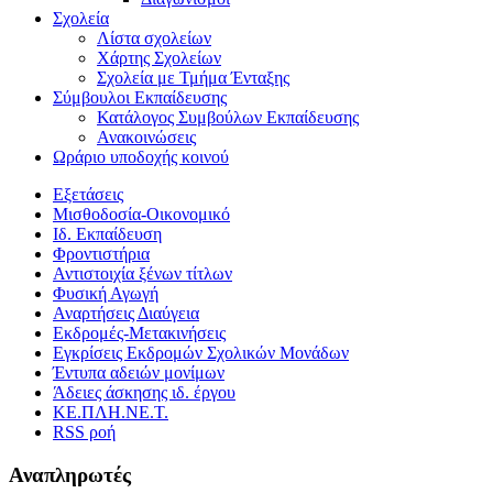
Σχολεία
Λίστα σχολείων
Χάρτης Σχολείων
Σχολεία με Τμήμα Ένταξης
Σύμβουλοι Εκπαίδευσης
Κατάλογος Συμβούλων Εκπαίδευσης
Ανακοινώσεις
Ωράριο υποδοχής κοινού
Εξετάσεις
Μισθοδοσία-Οικονομικό
Ιδ. Εκπαίδευση
Φροντιστήρια
Αντιστοιχία ξένων τίτλων
Φυσική Αγωγή
Αναρτήσεις Διαύγεια
Εκδρομές-Μετακινήσεις
Εγκρίσεις Εκδρομών Σχολικών Μονάδων
Έντυπα αδειών μονίμων
Άδειες άσκησης ιδ. έργου
ΚΕ.ΠΛΗ.ΝΕ.Τ.
RSS ροή
Αναπληρωτές