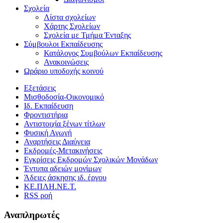
Σχολεία
Λίστα σχολείων
Χάρτης Σχολείων
Σχολεία με Τμήμα Ένταξης
Σύμβουλοι Εκπαίδευσης
Κατάλογος Συμβούλων Εκπαίδευσης
Ανακοινώσεις
Ωράριο υποδοχής κοινού
Εξετάσεις
Μισθοδοσία-Οικονομικό
Ιδ. Εκπαίδευση
Φροντιστήρια
Αντιστοιχία ξένων τίτλων
Φυσική Αγωγή
Αναρτήσεις Διαύγεια
Εκδρομές-Μετακινήσεις
Εγκρίσεις Εκδρομών Σχολικών Μονάδων
Έντυπα αδειών μονίμων
Άδειες άσκησης ιδ. έργου
ΚΕ.ΠΛΗ.ΝΕ.Τ.
RSS ροή
Αναπληρωτές