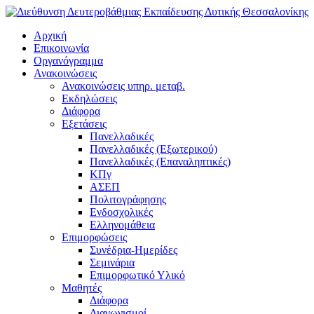
Αρχική
Επικοινωνία
Οργανόγραμμα
Ανακοινώσεις
Ανακοινώσεις υπηρ. μεταβ.
Εκδηλώσεις
Διάφορα
Εξετάσεις
Πανελλαδικές
Πανελλαδικές (Εξωτερικού)
Πανελλαδικές (Επαναληπτικές)
ΚΠγ
ΑΣΕΠ
Πολιτογράφησης
Ενδοσχολικές
Ελληνομάθεια
Επιμορφώσεις
Συνέδρια-Ημερίδες
Σεμινάρια
Επιμορφωτικό Υλικό
Μαθητές
Διάφορα
Διαγωνισμοί