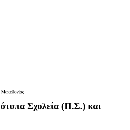
ς Μακεδονίας
ότυπα Σχολεία (Π.Σ.) και