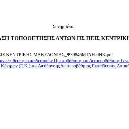
Συνημμένα:
_ΑΠΟΦΑΣΗ ΤΟΠΟΘΕΤΗΣΗΣ ΔΝΤΩΝ ΠΣ ΠΕΙΣ ΚΕΝΤΡΙ
ΕΙΣ ΚΕΝΤΡΙΚΗΣ ΜΑΚΕΔΟΝΙΑΣ_Ψ39846ΜΤΛΗ-0ΝΚ.pdf
ανικές θέσεις εκπαιδευτικών Πρωτοβάθμιας και Δευτεροβάθμιας Γεν
 Κέντρων (Ε.Κ.) της Διεύθυνσης Δευτεροβάθμιας Εκπαίδευσης Δυτι