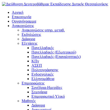
Αρχική
Επικοινωνία
Οργανόγραμμα
Ανακοινώσεις
Ανακοινώσεις υπηρ. μεταβ.
Εκδηλώσεις
Διάφορα
Εξετάσεις
Πανελλαδικές
Πανελλαδικές (Εξωτερικού)
Πανελλαδικές (Επαναληπτικές)
ΚΠγ
ΑΣΕΠ
Πολιτογράφησης
Ενδοσχολικές
Ελληνομάθεια
Επιμορφώσεις
Συνέδρια-Ημερίδες
Σεμινάρια
Επιμορφωτικό Υλικό
Μαθητές
Διάφορα
Διαγωνισμοί