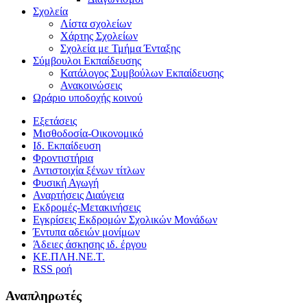
Σχολεία
Λίστα σχολείων
Χάρτης Σχολείων
Σχολεία με Τμήμα Ένταξης
Σύμβουλοι Εκπαίδευσης
Κατάλογος Συμβούλων Εκπαίδευσης
Ανακοινώσεις
Ωράριο υποδοχής κοινού
Εξετάσεις
Μισθοδοσία-Οικονομικό
Ιδ. Εκπαίδευση
Φροντιστήρια
Αντιστοιχία ξένων τίτλων
Φυσική Αγωγή
Αναρτήσεις Διαύγεια
Εκδρομές-Μετακινήσεις
Εγκρίσεις Εκδρομών Σχολικών Μονάδων
Έντυπα αδειών μονίμων
Άδειες άσκησης ιδ. έργου
ΚΕ.ΠΛΗ.ΝΕ.Τ.
RSS ροή
Αναπληρωτές