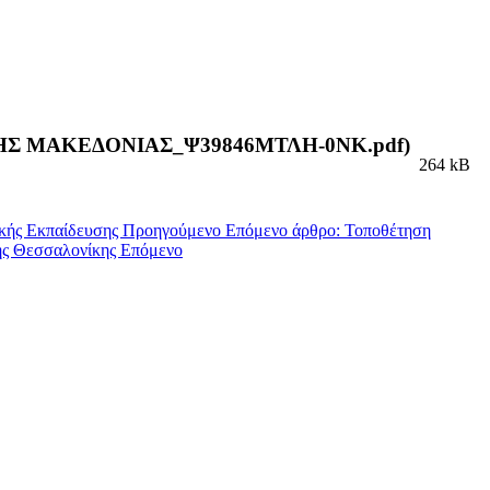
ΚΗΣ ΜΑΚΕΔΟΝΙΑΣ_Ψ39846ΜΤΛΗ-0ΝΚ.pdf)
264 kB
ικής Εκπαίδευσης
Προηγούμενο
Επόμενο άρθρο: Τοποθέτηση
κής Θεσσαλονίκης
Επόμενο