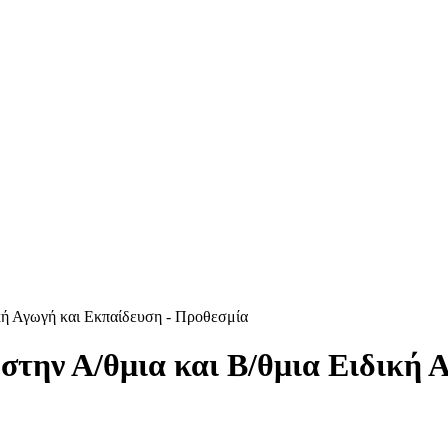
κή Αγωγή και Εκπαίδευση - Προθεσμία
την Α/θμια και Β/θμια Ειδική 