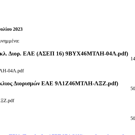
ουλίου 2023
υνημμένα:
σκλ. Διορ. ΕΑΕ (ΑΣΕΠ 16) 9ΒΥΧ46ΜΤΛΗ-04Λ.pdf)
1
ΛΗ-04Λ.pdf
κύκλιος Διορισμών ΕΑΕ 9Λ1Ζ46ΜΤΛΗ-ΛΞΖ.pdf)
5
ΞΖ.pdf
5