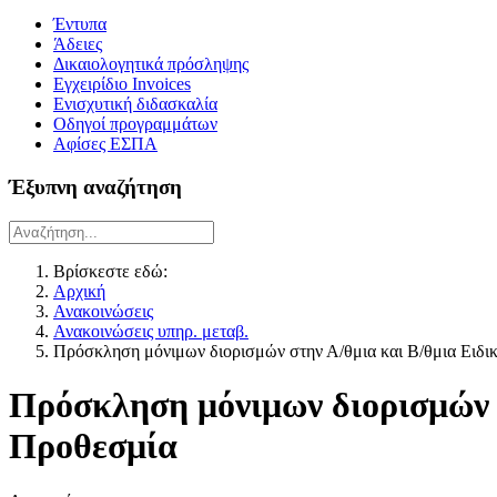
Έντυπα
Άδειες
Δικαιολογητικά πρόσληψης
Εγχειρίδιο Invoices
Ενισχυτική διδασκαλία
Οδηγοί προγραμμάτων
Αφίσες ΕΣΠΑ
Έξυπνη αναζήτηση
Βρίσκεστε εδώ:
Αρχική
Ανακοινώσεις
Ανακοινώσεις υπηρ. μεταβ.
Πρόσκληση μόνιμων διορισμών στην Α/θμια και Β/θμια Ειδι
Πρόσκληση μόνιμων διορισμών σ
Προθεσμία