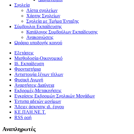
Σχολεία
Λίστα σχολείων
Χάρτης Σχολείων
Σχολεία με Τμήμα Ένταξης
Σύμβουλοι Εκπαίδευσης
Κατάλογος Συμβούλων Εκπαίδευσης
Ανακοινώσεις
Ωράριο υποδοχής κοινού
Εξετάσεις
Μισθοδοσία-Οικονομικό
Ιδ. Εκπαίδευση
Φροντιστήρια
Αντιστοιχία ξένων τίτλων
Φυσική Αγωγή
Αναρτήσεις Διαύγεια
Εκδρομές-Μετακινήσεις
Εγκρίσεις Εκδρομών Σχολικών Μονάδων
Έντυπα αδειών μονίμων
Άδειες άσκησης ιδ. έργου
ΚΕ.ΠΛΗ.ΝΕ.Τ.
RSS ροή
Αναπληρωτές