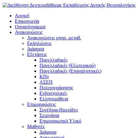
Αρχική
Επικοινωνία
Οργανόγραμμα
Ανακοινώσεις
Ανακοινώσεις υπηρ. μεταβ.
Εκδηλώσεις
Διάφορα
Εξετάσεις
Πανελλαδικές
Πανελλαδικές (Εξωτερικού)
Πανελλαδικές (Επαναληπτικές)
ΚΠγ
ΑΣΕΠ
Πολιτογράφησης
Ενδοσχολικές
Ελληνομάθεια
Επιμορφώσεις
Συνέδρια-Ημερίδες
Σεμινάρια
Επιμορφωτικό Υλικό
Μαθητές
Διάφορα
Διαγωνισμοί