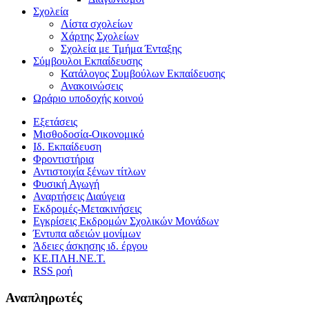
Σχολεία
Λίστα σχολείων
Χάρτης Σχολείων
Σχολεία με Τμήμα Ένταξης
Σύμβουλοι Εκπαίδευσης
Κατάλογος Συμβούλων Εκπαίδευσης
Ανακοινώσεις
Ωράριο υποδοχής κοινού
Εξετάσεις
Μισθοδοσία-Οικονομικό
Ιδ. Εκπαίδευση
Φροντιστήρια
Αντιστοιχία ξένων τίτλων
Φυσική Αγωγή
Αναρτήσεις Διαύγεια
Εκδρομές-Μετακινήσεις
Εγκρίσεις Εκδρομών Σχολικών Μονάδων
Έντυπα αδειών μονίμων
Άδειες άσκησης ιδ. έργου
ΚΕ.ΠΛΗ.ΝΕ.Τ.
RSS ροή
Αναπληρωτές