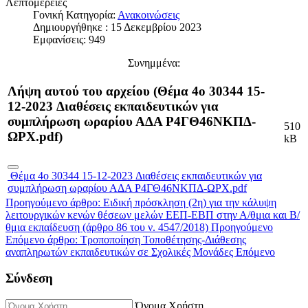
Λεπτομέρειες
Γονική Κατηγορία:
Ανακοινώσεις
Δημιουργήθηκε : 15 Δεκεμβρίου 2023
Εμφανίσεις: 949
Συνημμένα:
Λήψη αυτού του αρχείου (Θέμα 4o 30344 15-
12-2023 Διαθέσεις εκπαιδευτικών για
συμπλήρωση ωραρίου ΑΔΑ Ρ4ΓΘ46ΝΚΠΔ-
510
ΩΡΧ.pdf)
kB
Θέμα 4o 30344 15-12-2023 Διαθέσεις εκπαιδευτικών για
συμπλήρωση ωραρίου ΑΔΑ Ρ4ΓΘ46ΝΚΠΔ-ΩΡΧ.pdf
Προηγούμενο άρθρο: Ειδική πρόσκληση (2η) για την κάλυψη
λειτουργικών κενών θέσεων μελών ΕΕΠ-ΕΒΠ στην Α/θμια και Β/
θμια εκπαίδευση (άρθρο 86 του ν. 4547/2018)
Προηγούμενο
Επόμενο άρθρο: Τροποποίηση Τοποθέτησης-Διάθεσης
αναπληρωτών εκπαιδευτικών σε Σχολικές Μονάδες
Επόμενο
Σύνδεση
Όνομα Χρήστη