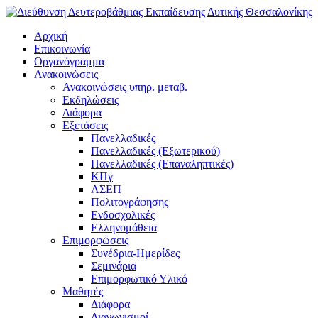
Αρχική
Επικοινωνία
Οργανόγραμμα
Ανακοινώσεις
Ανακοινώσεις υπηρ. μεταβ.
Εκδηλώσεις
Διάφορα
Εξετάσεις
Πανελλαδικές
Πανελλαδικές (Εξωτερικού)
Πανελλαδικές (Επαναληπτικές)
ΚΠγ
ΑΣΕΠ
Πολιτογράφησης
Ενδοσχολικές
Ελληνομάθεια
Επιμορφώσεις
Συνέδρια-Ημερίδες
Σεμινάρια
Επιμορφωτικό Υλικό
Μαθητές
Διάφορα
Διαγωνισμοί