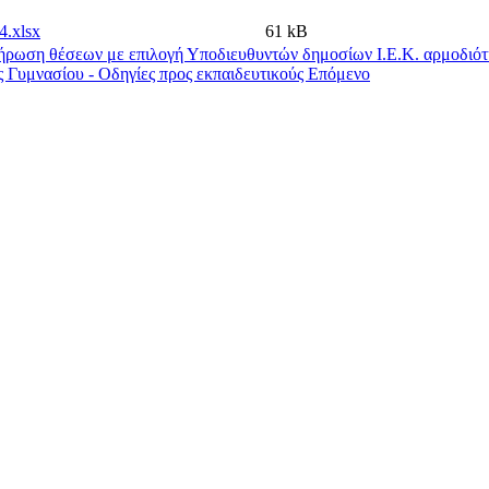
xlsx
61 kB
ήρωση θέσεων με επιλογή Υποδιευθυντών δημοσίων Ι.Ε.Κ. αρμοδι
 Γυμνασίου - Οδηγίες προς εκπαιδευτικούς
Επόμενο