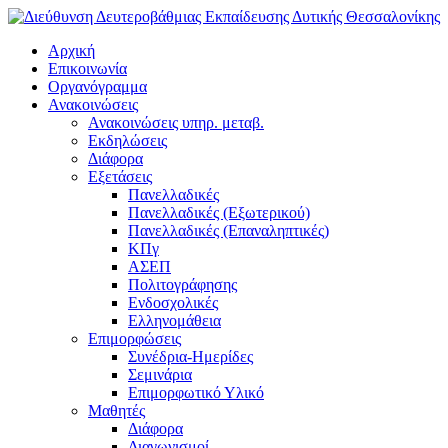
Αρχική
Επικοινωνία
Οργανόγραμμα
Ανακοινώσεις
Ανακοινώσεις υπηρ. μεταβ.
Εκδηλώσεις
Διάφορα
Εξετάσεις
Πανελλαδικές
Πανελλαδικές (Εξωτερικού)
Πανελλαδικές (Επαναληπτικές)
ΚΠγ
ΑΣΕΠ
Πολιτογράφησης
Ενδοσχολικές
Ελληνομάθεια
Επιμορφώσεις
Συνέδρια-Ημερίδες
Σεμινάρια
Επιμορφωτικό Υλικό
Μαθητές
Διάφορα
Διαγωνισμοί