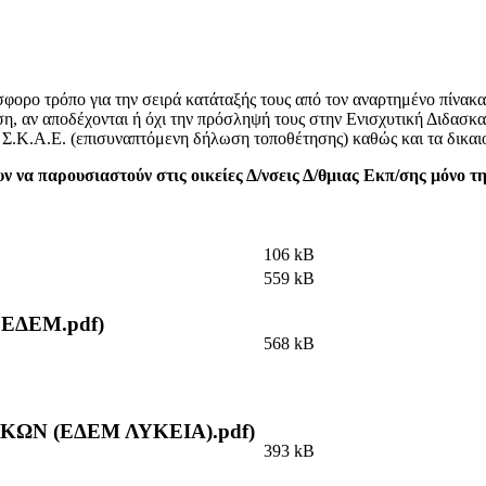
σφορο τρόπο για την σειρά κατάταξής τους από τον αναρτημένο πίνακ
τηση, αν αποδέχονται ή όχι την πρόσληψή τους στην Ενισχυτική Διδα
.Κ.Α.Ε. (επισυναπτόμενη δήλωση τοποθέτησης) καθώς και τα δικαι
ν να παρουσιαστούν στις οικείες Δ/νσεις Δ/θμιας Εκπ/σης μόνο τ
106 kB
559 kB
 ΕΔΕΜ.pdf)
568 kB
ΙΚΩΝ (ΕΔΕΜ ΛΥΚΕΙΑ).pdf)
393 kB