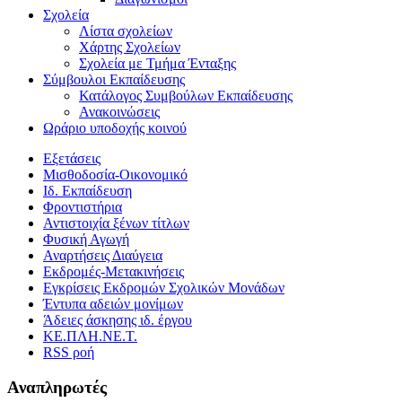
Σχολεία
Λίστα σχολείων
Χάρτης Σχολείων
Σχολεία με Τμήμα Ένταξης
Σύμβουλοι Εκπαίδευσης
Κατάλογος Συμβούλων Εκπαίδευσης
Ανακοινώσεις
Ωράριο υποδοχής κοινού
Εξετάσεις
Μισθοδοσία-Οικονομικό
Ιδ. Εκπαίδευση
Φροντιστήρια
Αντιστοιχία ξένων τίτλων
Φυσική Αγωγή
Αναρτήσεις Διαύγεια
Εκδρομές-Μετακινήσεις
Εγκρίσεις Εκδρομών Σχολικών Μονάδων
Έντυπα αδειών μονίμων
Άδειες άσκησης ιδ. έργου
ΚΕ.ΠΛΗ.ΝΕ.Τ.
RSS ροή
Αναπληρωτές