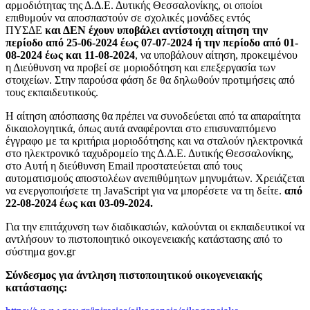
αρμοδιότητας της Δ.Δ.Ε. Δυτικής Θεσσαλονίκης, οι οποίοι
επιθυμούν να αποσπαστούν σε σχολικές μονάδες εντός
ΠΥΣΔΕ
και ΔΕΝ έχουν υποβάλει αντίστοιχη αίτηση την
περίοδο από 25-06-2024 έως 07-07-2024 ή την περίοδο από 01-
08-2024 έως και 11-08-2024
, να υποβάλουν αίτηση, προκειμένου
η Διεύθυνση να προβεί σε μοριοδότηση και επεξεργασία των
στοιχείων. Στην παρούσα φάση δε θα δηλωθούν προτιμήσεις από
τους εκπαιδευτικούς.
Η αίτηση απόσπασης θα πρέπει να συνοδεύεται από τα απαραίτητα
δικαιολογητικά, όπως αυτά αναφέρονται στο επισυναπτόμενο
έγγραφο με τα κριτήρια μοριοδότησης και να σταλούν ηλεκτρονικά
στο ηλεκτρονικό ταχυδρομείο της Δ.Δ.Ε. Δυτικής Θεσσαλονίκης,
στο
Αυτή η διεύθυνση Email προστατεύεται από τους
αυτοματισμούς αποστολέων ανεπιθύμητων μηνυμάτων. Χρειάζεται
να ενεργοποιήσετε τη JavaScript για να μπορέσετε να τη δείτε.
από
22-08-2024 έως και 03-09-2024.
Για την επιτάχυνση των διαδικασιών, καλούνται οι εκπαιδευτικοί να
αντλήσουν το πιστοποιητικό οικογενειακής κατάστασης από το
σύστημα gov.gr
Σύνδεσμος για άντληση πιστοποιητικού οικογενειακής
κατάστασης: