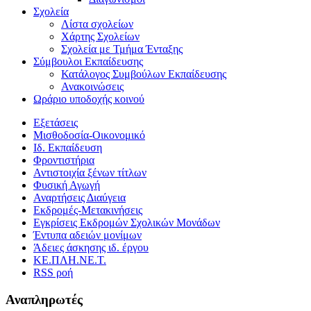
Σχολεία
Λίστα σχολείων
Χάρτης Σχολείων
Σχολεία με Τμήμα Ένταξης
Σύμβουλοι Εκπαίδευσης
Κατάλογος Συμβούλων Εκπαίδευσης
Ανακοινώσεις
Ωράριο υποδοχής κοινού
Εξετάσεις
Μισθοδοσία-Οικονομικό
Ιδ. Εκπαίδευση
Φροντιστήρια
Αντιστοιχία ξένων τίτλων
Φυσική Αγωγή
Αναρτήσεις Διαύγεια
Εκδρομές-Μετακινήσεις
Εγκρίσεις Εκδρομών Σχολικών Μονάδων
Έντυπα αδειών μονίμων
Άδειες άσκησης ιδ. έργου
ΚΕ.ΠΛΗ.ΝΕ.Τ.
RSS ροή
Αναπληρωτές