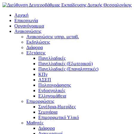
Αρχική
Επικοινωνία
Οργανόγραμμα
Ανακοινώσεις
Ανακοινώσεις υπηρ. μεταβ.
Εκδηλώσεις
Διάφορα
Εξετάσεις
Πανελλαδικές
Πανελλαδικές (Εξωτερικού)
Πανελλαδικές (Επαναληπτικές)
ΚΠγ
ΑΣΕΠ
Πολιτογράφησης
Ενδοσχολικές
Ελληνομάθεια
Επιμορφώσεις
Συνέδρια-Ημερίδες
Σεμινάρια
Επιμορφωτικό Υλικό
Μαθητές
Διάφορα
Διαγωνισμοί