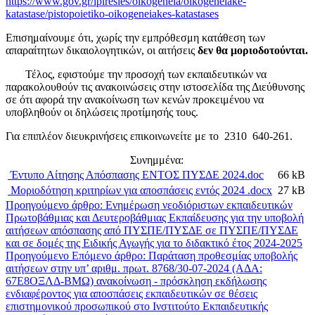
https://www.gov.gr/ipiresies/oikogeneia/oikogeneiake-
katastase/pistopoietiko-oikogeneiakes-katastases
Επισημαίνουμε ότι, χωρίς την εμπρόθεσμη κατάθεση των
απαραίτητων δικαιολογητικών, οι αιτήσεις
δεν θα μοριοδοτούνται.
Τέλος, εφιστούμε την προσοχή των εκπαιδευτικών να
παρακολουθούν τις ανακοινώσεις στην ιστοσελίδα της Διεύθυνσης
σε ότι αφορά την ανακοίνωση των κενών προκειμένου να
υποβληθούν οι δηλώσεις προτίμησής τους.
Για επιπλέον διευκρινήσεις επικοινωνείτε με το 2310 640-261.
Συνημμένα:
Έντυπο Αίτησης Απόσπασης ΕΝΤΟΣ ΠΥΣΔΕ 2024.doc
66 kB
Μοριοδότηση κριτηρίων για αποσπάσεις εντός 2024 .docx
27 kB
Προηγούμενο άρθρο: Ενημέρωση νεοδιόριστων εκπαιδευτικών
Πρωτοβάθμιας και Δευτεροβάθμιας Εκπαίδευσης για την υποβολή
αιτήσεων απόσπασης από ΠΥΣΠΕ/ΠΥΣΔΕ σε ΠΥΣΠΕ/ΠΥΣΔΕ
και σε δομές της Ειδικής Αγωγής για το διδακτικό έτος 2024-2025
Προηγούμενο
Επόμενο άρθρο: Παράταση προθεσμίας υποβολής
αιτήσεων στην υπ’ αριθμ. πρωτ. 8768/30-07-2024 (ΑΔΑ:
67Ε8ΟΞΛΔ-ΒΜΩ) ανακοίνωση - πρόσκληση εκδήλωσης
ενδιαφέροντος για αποσπάσεις εκπαιδευτικών σε θέσεις
επιστημονικού προσωπικού στο Ινστιτούτο Εκπαιδευτικής