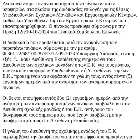
Ανακοινώνουμε τον αναπροσαρμοσμένο πίνακα δεκτών
υποψηφίων στα πλαίσια της διαδικασίας επιλογής για τις θέσεις
Υποδιευθυντών Σχολικών Μονάδων και Εργαστηριακών Κέντρων,
καθώς και Υπευθύνων Τομέων Εργαστηριακών Κέντρων που
επαναπροκηρύχθηκαν. Ο πίνακας προέκυψε σύμφωνα με την
Πράξη 12η/10-10-2024 του Τοπικού Συμβουλίου Επιλογής.
Η διαδικασία που προβλέπεται μετά την ανακοίνωση των
παραπάνω πινάκων, σύμφωνα με την με αριθμ.
Φ.361.22/68/100287/Ε3/12-09-2023 Υπουργική Απόφαση, είναι η
εξής: "... κάθε Διεύθυνση Εκπαίδευσης ενημερώνει τους
Διευθυντές των σχολικών μονάδων ή των Ε.Κ. για τους πίνακες
των δεκτών υποψηφίων Υποδιευθυντών ή Υπευθύνων Τομέων
Ε.Κ., προκειμένου να εκφράσουν τη γνώμη τους, εντός πέντε (5)
εργασίμων ημερών από την ανάρτηση των αναπροσαρμοσμένων
πινάκων.
Οι δεκτοί υποψήφιοι εντός δύο (2) εργασίμων ημερών από την
ανάρτηση των αναπροσαρμοσμένων πινάκων υποβάλλουν στον
Διευθυντή σχολικής μονάδας ή του Ε.Κ. αντίγραφο του
βιογραφικού τους σημειώματος, που έχουν υποβάλει με την
υποψηφιότητά τους στη Διεύθυνση Εκπαίδευσης.
Η γνώμη του διευθυντή της σχολικής μονάδας ή του Ε.Κ.
περιλαμβάνει την άποψή του για τον υποψήφιο που προκρίνει για