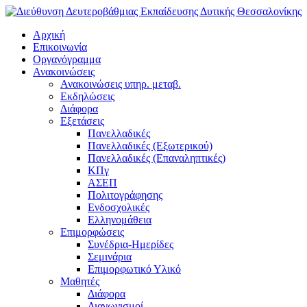
Αρχική
Επικοινωνία
Οργανόγραμμα
Ανακοινώσεις
Ανακοινώσεις υπηρ. μεταβ.
Εκδηλώσεις
Διάφορα
Εξετάσεις
Πανελλαδικές
Πανελλαδικές (Εξωτερικού)
Πανελλαδικές (Επαναληπτικές)
ΚΠγ
ΑΣΕΠ
Πολιτογράφησης
Ενδοσχολικές
Ελληνομάθεια
Επιμορφώσεις
Συνέδρια-Ημερίδες
Σεμινάρια
Επιμορφωτικό Υλικό
Μαθητές
Διάφορα
Διαγωνισμοί