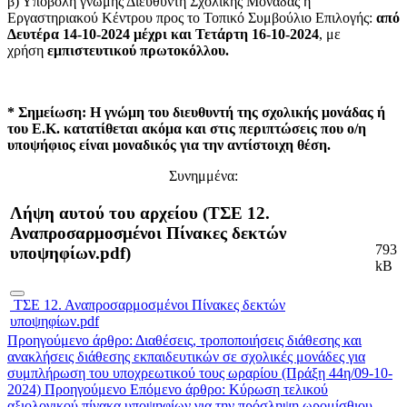
β) Υποβολή γνώμης Διευθυντή Σχολικής Μονάδας ή
Εργαστηριακού Κέντρου προς το Τοπικό Συμβούλιο Επιλογής:
από
Δευτέρα 14-10-2024 μέχρι και Τετάρτη 16-10-2024
, με
χρήση
εμπιστευτικού πρωτοκόλλου.
* Σημείωση: Η γνώμη του διευθυντή της σχολικής μονάδας ή
του Ε.Κ. κατατίθεται ακόμα και στις περιπτώσεις που ο/η
υποψήφιος είναι μοναδικός για την αντίστοιχη θέση.
Συνημμένα:
Λήψη αυτού του αρχείου (ΤΣΕ 12.
Αναπροσαρμοσμένοι Πίνακες δεκτών
793
υποψηφίων.pdf)
kB
ΤΣΕ 12. Αναπροσαρμοσμένοι Πίνακες δεκτών
υποψηφίων.pdf
Προηγούμενο άρθρο: Διαθέσεις, τροποποιήσεις διάθεσης και
ανακλήσεις διάθεσης εκπαιδευτικών σε σχολικές μονάδες για
συμπλήρωση του υποχρεωτικού τους ωραρίου (Πράξη 44η/09-10-
2024)
Προηγούμενο
Επόμενο άρθρο: Κύρωση τελικού
αξιολογικού πίνακα υποψηφίων για την πρόσληψη ωρομίσθιου