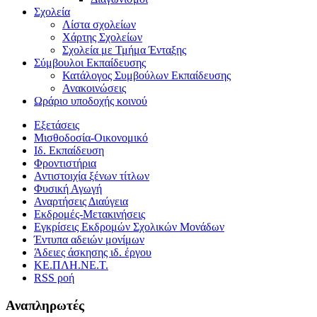
Σχολεία
Λίστα σχολείων
Χάρτης Σχολείων
Σχολεία με Τμήμα Ένταξης
Σύμβουλοι Εκπαίδευσης
Κατάλογος Συμβούλων Εκπαίδευσης
Ανακοινώσεις
Ωράριο υποδοχής κοινού
Εξετάσεις
Μισθοδοσία-Οικονομικό
Ιδ. Εκπαίδευση
Φροντιστήρια
Αντιστοιχία ξένων τίτλων
Φυσική Αγωγή
Αναρτήσεις Διαύγεια
Εκδρομές-Μετακινήσεις
Εγκρίσεις Εκδρομών Σχολικών Μονάδων
Έντυπα αδειών μονίμων
Άδειες άσκησης ιδ. έργου
ΚΕ.ΠΛΗ.ΝΕ.Τ.
RSS ροή
Αναπληρωτές