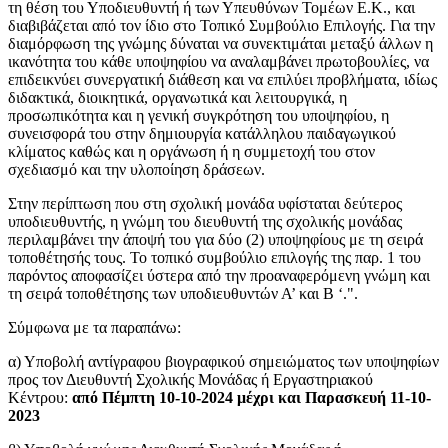
τη θέση του Υποδιευθυντή ή των Υπευθύνων Τομέων Ε.Κ., και
διαβιβάζεται από τον ίδιο στο Τοπικό Συμβούλιο Επιλογής. Για την
διαμόρφωση της γνώμης δύναται να συνεκτιμάται μεταξύ άλλων η
ικανότητα του κάθε υποψηφίου να αναλαμβάνει πρωτοβουλίες, να
επιδεικνύει συνεργατική διάθεση και να επιλύει προβλήματα, ιδίως
διδακτικά, διοικητικά, οργανωτικά και λειτουργικά, η
προσωπικότητα και η γενική συγκρότηση του υποψηφίου, η
συνεισφορά του στην δημιουργία κατάλληλου παιδαγωγικού
κλίματος καθώς και η οργάνωση ή η συμμετοχή του στον
σχεδιασμό και την υλοποίηση δράσεων.
Στην περίπτωση που στη σχολική μονάδα υφίσταται δεύτερος
υποδιευθυντής, η γνώμη του διευθυντή της σχολικής μονάδας
περιλαμβάνει την άποψή του για δύο (2) υποψηφίους με τη σειρά
τοποθέτησής τους. Το τοπικό συμβούλιο επιλογής της παρ. 1 του
παρόντος αποφασίζει ύστερα από την προαναφερόμενη γνώμη και
τη σειρά τοποθέτησης των υποδιευθυντών Α’ και Β ‘.".
Σύμφωνα με τα παραπάνω:
α) Υποβολή αντίγραφου βιογραφικού σημειώματος των υποψηφίων
προς τον Διευθυντή Σχολικής Μονάδας ή Εργαστηριακού
Κέντρου:
από Πέμπτη 10-10-2024 μέχρι και Παρασκευή 11-10-
2023