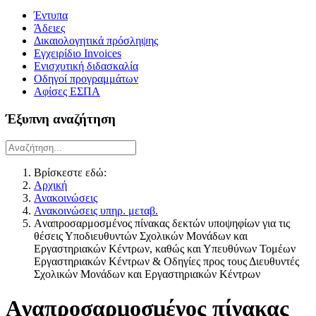
Έντυπα
Άδειες
Δικαιολογητικά πρόσληψης
Εγχειρίδιο Invoices
Ενισχυτική διδασκαλία
Οδηγοί προγραμμάτων
Αφίσες ΕΣΠΑ
Έξυπνη αναζήτηση
Βρίσκεστε εδώ:
Αρχική
Ανακοινώσεις
Ανακοινώσεις υπηρ. μεταβ.
Aναπροσαρμοσμένος πίνακας δεκτών υποψηφίων για τις
θέσεις Υποδιευθυντών Σχολικών Μονάδων και
Εργαστηριακών Κέντρων, καθώς και Υπευθύνων Τομέων
Εργαστηριακών Κέντρων & Οδηγίες προς τους Διευθυντές
Σχολικών Μονάδων και Εργαστηριακών Κέντρων
Aναπροσαρμοσμένος πίνακας