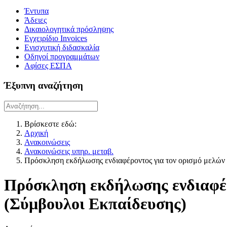
Έντυπα
Άδειες
Δικαιολογητικά πρόσληψης
Εγχειρίδιο Invoices
Ενισχυτική διδασκαλία
Οδηγοί προγραμμάτων
Αφίσες ΕΣΠΑ
Έξυπνη αναζήτηση
Βρίσκεστε εδώ:
Αρχική
Ανακοινώσεις
Ανακοινώσεις υπηρ. μεταβ.
Πρόσκληση εκδήλωσης ενδιαφέροντος για τον ορισμό μελών 
Πρόσκληση εκδήλωσης ενδιαφέρ
(Σύμβουλοι Εκπαίδευσης)