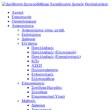
Αρχική
Επικοινωνία
Οργανόγραμμα
Ανακοινώσεις
Ανακοινώσεις υπηρ. μεταβ.
Εκδηλώσεις
Διάφορα
Εξετάσεις
Πανελλαδικές
Πανελλαδικές (Εξωτερικού)
Πανελλαδικές (Επαναληπτικές)
ΚΠγ
ΑΣΕΠ
Πολιτογράφησης
Ενδοσχολικές
Ελληνομάθεια
Επιμορφώσεις
Συνέδρια-Ημερίδες
Σεμινάρια
Επιμορφωτικό Υλικό
Μαθητές
Διάφορα
Διαγωνισμοί