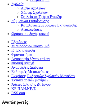
Σχολεία
Λίστα σχολείων
Χάρτης Σχολείων
Σχολεία με Τμήμα Ένταξης
Σύμβουλοι Εκπαίδευσης
Κατάλογος Συμβούλων Εκπαίδευσης
Ανακοινώσεις
Ωράριο υποδοχής κοινού
Εξετάσεις
Μισθοδοσία-Οικονομικό
Ιδ. Εκπαίδευση
Φροντιστήρια
Αντιστοιχία ξένων τίτλων
Φυσική Αγωγή
Αναρτήσεις Διαύγεια
Εκδρομές-Μετακινήσεις
Εγκρίσεις Εκδρομών Σχολικών Μονάδων
Έντυπα αδειών μονίμων
Άδειες άσκησης ιδ. έργου
ΚΕ.ΠΛΗ.ΝΕ.Τ.
RSS ροή
Αναπληρωτές