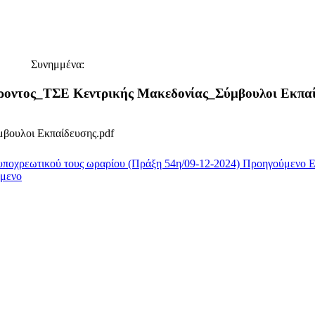
Συνημμένα:
έροντος_ΤΣΕ Κεντρικής Μακεδονίας_Σύμβουλοι Εκπαί
βουλοι Εκπαίδευσης.pdf
υποχρεωτικού τους ωραρίου (Πράξη 54η/09-12-2024)
Προηγούμενο
Ε
μενο