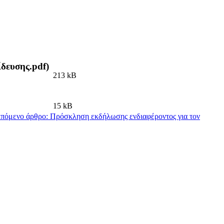
δευσης.pdf)
213 kB
15 kB
πόμενο άρθρο: Πρόσκληση εκδήλωσης ενδιαφέροντος για τον