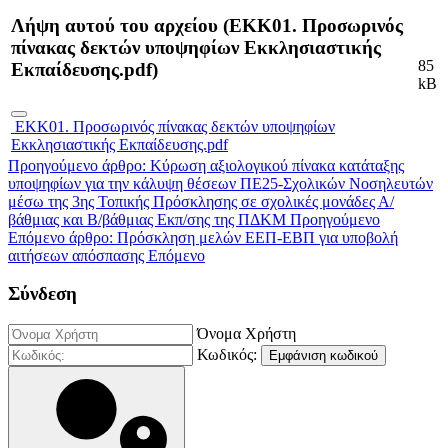
Λήψη αυτού του αρχείου (ΕΚΚ01. Προσωρινός
πίνακας δεκτών υποψηφίων Εκκλησιαστικής
85
Εκπαίδευσης.pdf)
kB
ΕΚΚ01. Προσωρινός πίνακας δεκτών υποψηφίων
Εκκλησιαστικής Εκπαίδευσης.pdf
Προηγούμενο άρθρο: Κύρωση αξιολογικού πίνακα κατάταξης
υποψηφίων για την κάλυψη θέσεων ΠΕ25-Σχολικών Νοσηλευτών
μέσω της 3ης Τοπικής Πρόσκλησης σε σχολικές μονάδες Α/
βάθμιας και Β/βάθμιας Εκπ/σης της ΠΔΚΜ
Προηγούμενο
Επόμενο άρθρο: Πρόσκληση μελών ΕΕΠ-ΕΒΠ για υποβολή
αιτήσεων απόσπασης
Επόμενο
Σύνδεση
Όνομα Χρήστη
Κωδικός:
Εμφάνιση κωδικού