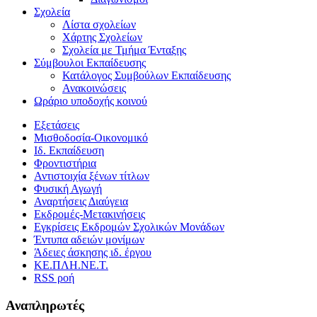
Σχολεία
Λίστα σχολείων
Χάρτης Σχολείων
Σχολεία με Τμήμα Ένταξης
Σύμβουλοι Εκπαίδευσης
Κατάλογος Συμβούλων Εκπαίδευσης
Ανακοινώσεις
Ωράριο υποδοχής κοινού
Εξετάσεις
Μισθοδοσία-Οικονομικό
Ιδ. Εκπαίδευση
Φροντιστήρια
Αντιστοιχία ξένων τίτλων
Φυσική Αγωγή
Αναρτήσεις Διαύγεια
Εκδρομές-Μετακινήσεις
Εγκρίσεις Εκδρομών Σχολικών Μονάδων
Έντυπα αδειών μονίμων
Άδειες άσκησης ιδ. έργου
ΚΕ.ΠΛΗ.ΝΕ.Τ.
RSS ροή
Αναπληρωτές