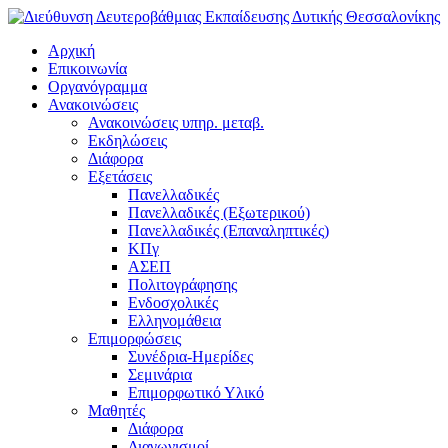
Αρχική
Επικοινωνία
Οργανόγραμμα
Ανακοινώσεις
Ανακοινώσεις υπηρ. μεταβ.
Εκδηλώσεις
Διάφορα
Εξετάσεις
Πανελλαδικές
Πανελλαδικές (Εξωτερικού)
Πανελλαδικές (Επαναληπτικές)
ΚΠγ
ΑΣΕΠ
Πολιτογράφησης
Ενδοσχολικές
Ελληνομάθεια
Επιμορφώσεις
Συνέδρια-Ημερίδες
Σεμινάρια
Επιμορφωτικό Υλικό
Μαθητές
Διάφορα
Διαγωνισμοί