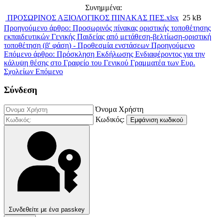
Συνημμένα:
ΠΡΟΣΩΡΙΝΟΣ ΑΞΙΟΛΟΓΙΚΟΣ ΠΙΝΑΚΑΣ ΠΕΣ.xlsx
25 kB
Προηγούμενο άρθρο: Προσωρινός πίνακας οριστικής τοποθέτησης
εκπαιδευτικών Γενικής Παιδείας από μετάθεση-βελτίωση-οριστική
τοποθέτηση (β' φάση) - Προθεσμία ενστάσεων
Προηγούμενο
Επόμενο άρθρο: Πρόσκληση Εκδήλωσης Ενδιαφέροντος για την
κάλυψη θέσης στο Γραφείο του Γενικού Γραμματέα των Ευρ.
Σχολείων
Επόμενο
Σύνδεση
Όνομα Χρήστη
Κωδικός:
Εμφάνιση κωδικού
Συνδεθείτε με ένα passkey