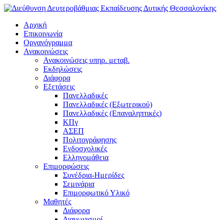
Αρχική
Επικοινωνία
Οργανόγραμμα
Ανακοινώσεις
Ανακοινώσεις υπηρ. μεταβ.
Εκδηλώσεις
Διάφορα
Εξετάσεις
Πανελλαδικές
Πανελλαδικές (Εξωτερικού)
Πανελλαδικές (Επαναληπτικές)
ΚΠγ
ΑΣΕΠ
Πολιτογράφησης
Ενδοσχολικές
Ελληνομάθεια
Επιμορφώσεις
Συνέδρια-Ημερίδες
Σεμινάρια
Επιμορφωτικό Υλικό
Μαθητές
Διάφορα
Διαγωνισμοί