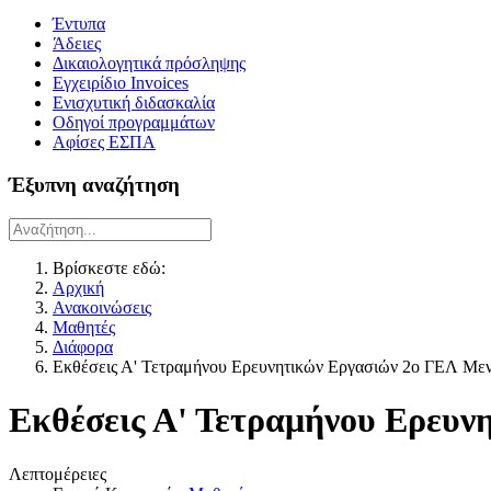
Έντυπα
Άδειες
Δικαιολογητικά πρόσληψης
Εγχειρίδιο Invoices
Ενισχυτική διδασκαλία
Οδηγοί προγραμμάτων
Αφίσες ΕΣΠΑ
Έξυπνη αναζήτηση
Βρίσκεστε εδώ:
Αρχική
Ανακοινώσεις
Μαθητές
Διάφορα
Εκθέσεις Α' Τετραμήνου Ερευνητικών Εργασιών 2ο ΓΕΛ Με
Εκθέσεις Α' Τετραμήνου Ερευν
Λεπτομέρειες