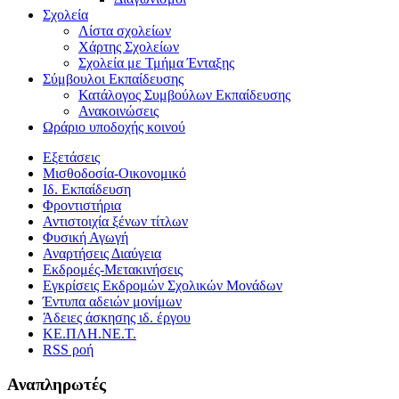
Σχολεία
Λίστα σχολείων
Χάρτης Σχολείων
Σχολεία με Τμήμα Ένταξης
Σύμβουλοι Εκπαίδευσης
Κατάλογος Συμβούλων Εκπαίδευσης
Ανακοινώσεις
Ωράριο υποδοχής κοινού
Εξετάσεις
Μισθοδοσία-Οικονομικό
Ιδ. Εκπαίδευση
Φροντιστήρια
Αντιστοιχία ξένων τίτλων
Φυσική Αγωγή
Αναρτήσεις Διαύγεια
Εκδρομές-Μετακινήσεις
Εγκρίσεις Εκδρομών Σχολικών Μονάδων
Έντυπα αδειών μονίμων
Άδειες άσκησης ιδ. έργου
ΚΕ.ΠΛΗ.ΝΕ.Τ.
RSS ροή
Αναπληρωτές