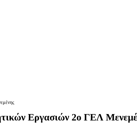
νεμένης
ητικών Εργασιών 2ο ΓΕΛ Μενεμ