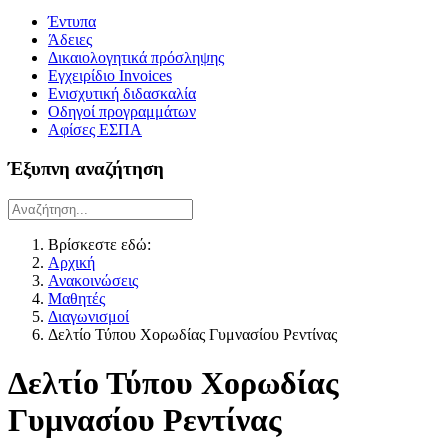
Έντυπα
Άδειες
Δικαιολογητικά πρόσληψης
Εγχειρίδιο Invoices
Ενισχυτική διδασκαλία
Οδηγοί προγραμμάτων
Αφίσες ΕΣΠΑ
Έξυπνη αναζήτηση
Βρίσκεστε εδώ:
Αρχική
Ανακοινώσεις
Μαθητές
Διαγωνισμοί
Δελτίο Τύπου Χορωδίας Γυμνασίου Ρεντίνας
Δελτίο Τύπου Χορωδίας
Γυμνασίου Ρεντίνας