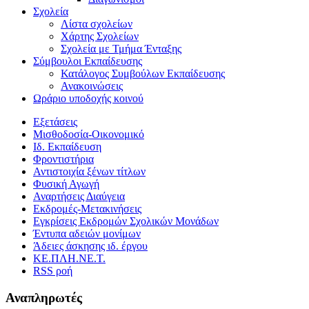
Σχολεία
Λίστα σχολείων
Χάρτης Σχολείων
Σχολεία με Τμήμα Ένταξης
Σύμβουλοι Εκπαίδευσης
Κατάλογος Συμβούλων Εκπαίδευσης
Ανακοινώσεις
Ωράριο υποδοχής κοινού
Εξετάσεις
Μισθοδοσία-Οικονομικό
Ιδ. Εκπαίδευση
Φροντιστήρια
Αντιστοιχία ξένων τίτλων
Φυσική Αγωγή
Αναρτήσεις Διαύγεια
Εκδρομές-Μετακινήσεις
Εγκρίσεις Εκδρομών Σχολικών Μονάδων
Έντυπα αδειών μονίμων
Άδειες άσκησης ιδ. έργου
ΚΕ.ΠΛΗ.ΝΕ.Τ.
RSS ροή
Αναπληρωτές