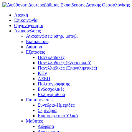
Αρχική
Επικοινωνία
Οργανόγραμμα
Ανακοινώσεις
Ανακοινώσεις υπηρ. μεταβ.
Εκδηλώσεις
Διάφορα
Εξετάσεις
Πανελλαδικές
Πανελλαδικές (Εξωτερικού)
Πανελλαδικές (Επαναληπτικές)
ΚΠγ
ΑΣΕΠ
Πολιτογράφησης
Ενδοσχολικές
Ελληνομάθεια
Επιμορφώσεις
Συνέδρια-Ημερίδες
Σεμινάρια
Επιμορφωτικό Υλικό
Μαθητές
Διάφορα
Διαγωνισμοί