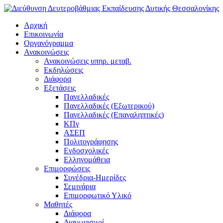
Αρχική
Επικοινωνία
Οργανόγραμμα
Ανακοινώσεις
Ανακοινώσεις υπηρ. μεταβ.
Εκδηλώσεις
Διάφορα
Εξετάσεις
Πανελλαδικές
Πανελλαδικές (Εξωτερικού)
Πανελλαδικές (Επαναληπτικές)
ΚΠγ
ΑΣΕΠ
Πολιτογράφησης
Ενδοσχολικές
Ελληνομάθεια
Επιμορφώσεις
Συνέδρια-Ημερίδες
Σεμινάρια
Επιμορφωτικό Υλικό
Μαθητές
Διάφορα
Διαγωνισμοί