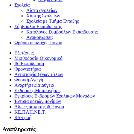
Σχολεία
Λίστα σχολείων
Χάρτης Σχολείων
Σχολεία με Τμήμα Ένταξης
Σύμβουλοι Εκπαίδευσης
Κατάλογος Συμβούλων Εκπαίδευσης
Ανακοινώσεις
Ωράριο υποδοχής κοινού
Εξετάσεις
Μισθοδοσία-Οικονομικό
Ιδ. Εκπαίδευση
Φροντιστήρια
Αντιστοιχία ξένων τίτλων
Φυσική Αγωγή
Αναρτήσεις Διαύγεια
Εκδρομές-Μετακινήσεις
Εγκρίσεις Εκδρομών Σχολικών Μονάδων
Έντυπα αδειών μονίμων
Άδειες άσκησης ιδ. έργου
ΚΕ.ΠΛΗ.ΝΕ.Τ.
RSS ροή
Αναπληρωτές