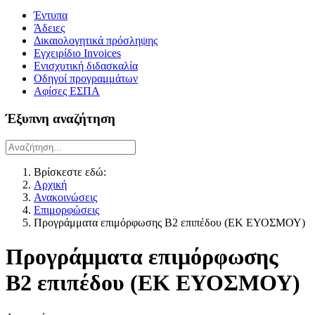
Έντυπα
Άδειες
Δικαιολογητικά πρόσληψης
Εγχειρίδιο Invoices
Ενισχυτική διδασκαλία
Οδηγοί προγραμμάτων
Αφίσες ΕΣΠΑ
Έξυπνη αναζήτηση
Βρίσκεστε εδώ:
Αρχική
Ανακοινώσεις
Επιμορφώσεις
Προγράμματα επιμόρφωσης Β2 επιπέδου (ΕΚ ΕΥΟΣΜΟΥ)
Προγράμματα επιμόρφωσης
Β2 επιπέδου (ΕΚ ΕΥΟΣΜΟΥ)