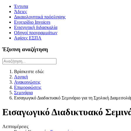
Έντυπα
Άδειες
Δικαιολογητικά πρόσληψης
Εγχειρίδιο Invoices
Ενισχυτική διδασκαλία
Οδηγοί προγραμμάτων
Αφίσες ΕΣΠΑ
Έξυπνη αναζήτηση
Βρίσκεστε εδώ:
Αρχική
Ανακοινώσεις
Επιμορφώσεις
Σεμινάρια
Εισαγωγικό Διαδικτυακό Σεμινάριο για τη Σχολική Διαμεσολ
Εισαγωγικό Διαδικτυακό Σεμιν
Λεπτομέρειες