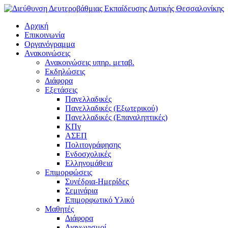
Αρχική
Επικοινωνία
Οργανόγραμμα
Ανακοινώσεις
Ανακοινώσεις υπηρ. μεταβ.
Εκδηλώσεις
Διάφορα
Εξετάσεις
Πανελλαδικές
Πανελλαδικές (Εξωτερικού)
Πανελλαδικές (Επαναληπτικές)
ΚΠγ
ΑΣΕΠ
Πολιτογράφησης
Ενδοσχολικές
Ελληνομάθεια
Επιμορφώσεις
Συνέδρια-Ημερίδες
Σεμινάρια
Επιμορφωτικό Υλικό
Μαθητές
Διάφορα
Διαγωνισμοί