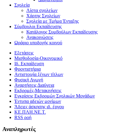
Σχολεία
Λίστα σχολείων
Χάρτης Σχολείων
Σχολεία με Τμήμα Ένταξης
Σύμβουλοι Εκπαίδευσης
Κατάλογος Συμβούλων Εκπαίδευσης
Ανακοινώσεις
Ωράριο υποδοχής κοινού
Εξετάσεις
Μισθοδοσία-Οικονομικό
Ιδ. Εκπαίδευση
Φροντιστήρια
Αντιστοιχία ξένων τίτλων
Φυσική Αγωγή
Αναρτήσεις Διαύγεια
Εκδρομές-Μετακινήσεις
Εγκρίσεις Εκδρομών Σχολικών Μονάδων
Έντυπα αδειών μονίμων
Άδειες άσκησης ιδ. έργου
ΚΕ.ΠΛΗ.ΝΕ.Τ.
RSS ροή
Αναπληρωτές