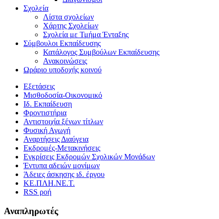
Σχολεία
Λίστα σχολείων
Χάρτης Σχολείων
Σχολεία με Τμήμα Ένταξης
Σύμβουλοι Εκπαίδευσης
Κατάλογος Συμβούλων Εκπαίδευσης
Ανακοινώσεις
Ωράριο υποδοχής κοινού
Εξετάσεις
Μισθοδοσία-Οικονομικό
Ιδ. Εκπαίδευση
Φροντιστήρια
Αντιστοιχία ξένων τίτλων
Φυσική Αγωγή
Αναρτήσεις Διαύγεια
Εκδρομές-Μετακινήσεις
Εγκρίσεις Εκδρομών Σχολικών Μονάδων
Έντυπα αδειών μονίμων
Άδειες άσκησης ιδ. έργου
ΚΕ.ΠΛΗ.ΝΕ.Τ.
RSS ροή
Αναπληρωτές