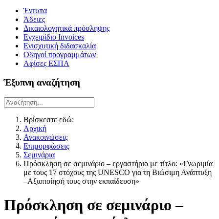
Έντυπα
Άδειες
Δικαιολογητικά πρόσληψης
Εγχειρίδιο Invoices
Ενισχυτική διδασκαλία
Οδηγοί προγραμμάτων
Αφίσες ΕΣΠΑ
Έξυπνη αναζήτηση
Βρίσκεστε εδώ:
Αρχική
Ανακοινώσεις
Επιμορφώσεις
Σεμινάρια
Πρόσκληση σε σεμινάριο – εργαστήριο με τίτλο: «Γνωριμία
με τους 17 στόχους της UNESCO για τη Βιώσιμη Ανάπτυξη
–Αξιοποίησή τους στην εκπαίδευση»
Πρόσκληση σε σεμινάριο –