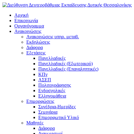
Αρχική
Επικοινωνία
Οργανόγραμμα
Ανακοινώσεις
Ανακοινώσεις υπηρ. μεταβ.
Εκδηλώσεις
Διάφορα
Εξετάσεις
Πανελλαδικές
Πανελλαδικές (Εξωτερικού)
Πανελλαδικές (Επαναληπτικές)
ΚΠγ
ΑΣΕΠ
Πολιτογράφησης
Ενδοσχολικές
Ελληνομάθεια
Επιμορφώσεις
Συνέδρια-Ημερίδες
Σεμινάρια
Επιμορφωτικό Υλικό
Μαθητές
Διάφορα
Διαγωνισμοί