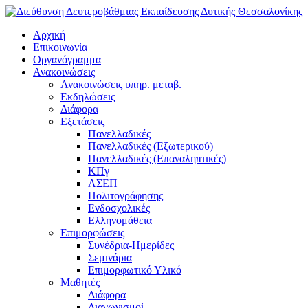
Αρχική
Επικοινωνία
Οργανόγραμμα
Ανακοινώσεις
Ανακοινώσεις υπηρ. μεταβ.
Εκδηλώσεις
Διάφορα
Εξετάσεις
Πανελλαδικές
Πανελλαδικές (Εξωτερικού)
Πανελλαδικές (Επαναληπτικές)
ΚΠγ
ΑΣΕΠ
Πολιτογράφησης
Ενδοσχολικές
Ελληνομάθεια
Επιμορφώσεις
Συνέδρια-Ημερίδες
Σεμινάρια
Επιμορφωτικό Υλικό
Μαθητές
Διάφορα
Διαγωνισμοί