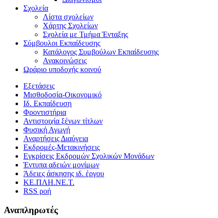
Σχολεία
Λίστα σχολείων
Χάρτης Σχολείων
Σχολεία με Τμήμα Ένταξης
Σύμβουλοι Εκπαίδευσης
Κατάλογος Συμβούλων Εκπαίδευσης
Ανακοινώσεις
Ωράριο υποδοχής κοινού
Εξετάσεις
Μισθοδοσία-Οικονομικό
Ιδ. Εκπαίδευση
Φροντιστήρια
Αντιστοιχία ξένων τίτλων
Φυσική Αγωγή
Αναρτήσεις Διαύγεια
Εκδρομές-Μετακινήσεις
Εγκρίσεις Εκδρομών Σχολικών Μονάδων
Έντυπα αδειών μονίμων
Άδειες άσκησης ιδ. έργου
ΚΕ.ΠΛΗ.ΝΕ.Τ.
RSS ροή
Αναπληρωτές